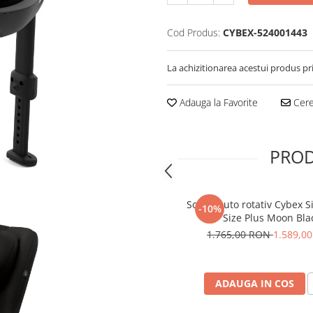
Cod Produs:
CYBEX-524001443
La achizitionarea acestui produs pr
Adauga la Favorite
Cere 
PROD
Scaun auto rotativ Cybex Si
-10%
Size Plus Moon Bla
1.765,00 RON
1.589,0
ADAUGA IN COS