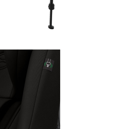
Protectie lineara la impact 
Protectia lineara la impact late
integrata, impreuna cu carcas
absoarbe energie si tetiera cu
special, ofera protectie sporita
copilului in cazul unei coliziuni
laterale, mentinunadu-l in sigu
fiecare calatorie.