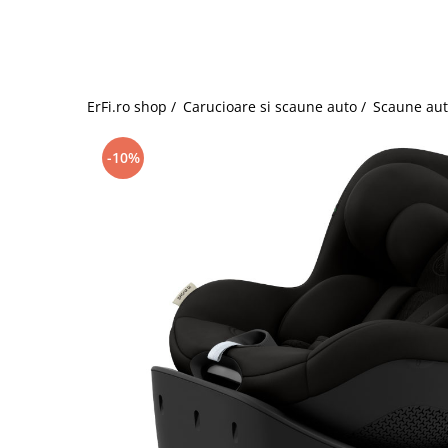
Jucarii de rol
Decoratiuni
Jucarii educative
Figurine jucarii mici
Jucarii electronice
ErFi.ro shop /
Carucioare si scaune auto /
Scaune aut
Jucarii interactive
Frumusete si Bijuterii
-10%
Jocuri de societate