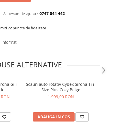
Ai nevoie de ajutor?
0747 044 442
imiti
72
puncte de fidelitate
informatii
USE ALTERNATIVE
rona Gi i-
Scaun auto rotativ Cybex Sirona Ti i-
Scaun auto ro
ck
Size Plus Cozy Beige
Siz
0 RON
1.999,00 RON
1
ADAUGA IN COS
ADAUG