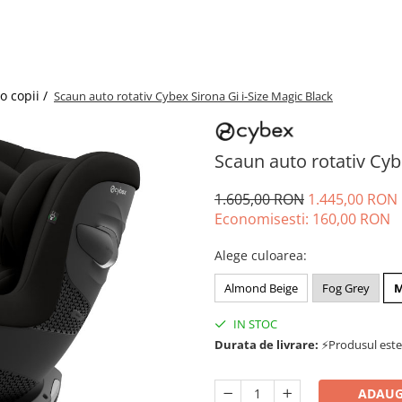
o copii /
Scaun auto rotativ Cybex Sirona Gi i-Size Magic Black
Scaun auto rotativ Cyb
1.605,00 RON
1.445,00 RON
Economisesti:
160,00
RON
Alege culoarea
:
Almond Beige
Fog Grey
M
IN STOC
Durata de livrare:
⚡Produsul este d
ADAUG