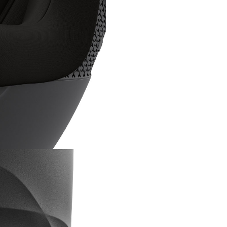
Imbarcare rapida si usoara
Mecanismul inovator de rotat
elimina efortul la imbarcare. E
sa rotesti scaunul auto spre tin
asezi sau sa ridici copilul, chiar 
atunci cand scaunul auto este
inclinat. Roteste-l pe baza Isof
Cybex G cu o singura mana, ra
usor.
Respirabilitate optima
Sistemul complet de ventilatie
integrat in scaunul auto Cybe