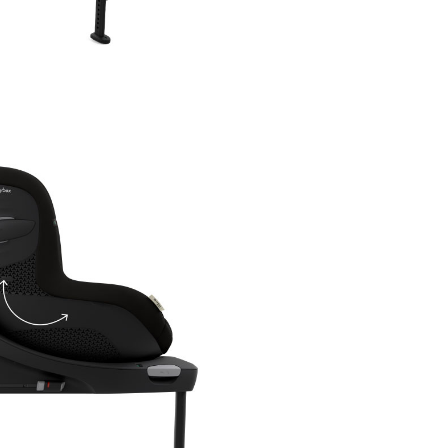
atingere, delicata cu pielea copi
se curata cu usurinta.
Caracteristici 
auto rotativ Cy
Sirona Gi i-Size
Magic Black:
Nivel de siguranta cu pana 
mai mare
Calatoria cu spatele spre sens
mers este obligatorie pana ca
copilul implineste 15 luni. In c
unui impact frontal, corpul cop
este impins de carcasa captusi
scaunului auto, minimizand m
si reducand forta care actione
asupra gatului. Scaunul auto 
Sirona Gi i-Size ofera cel mai s
mod de a calatori, cu spatele 
sensul de mers, pana cand cop
implineste 4 ani.