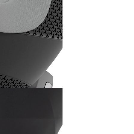
Imbarcare rapida si usoara
Mecanismul inovator de rotat
elimina efortul la imbarcare. E
sa rotesti scaunul auto spre tin
asezi sau sa ridici copilul, chiar 
atunci cand scaunul auto este
inclinat. Roteste-l pe baza Isof
Cybex G cu o singura mana, ra
usor.