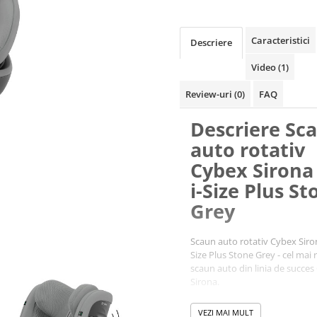
Caracteristici
Descriere
Video
(1)
Review-uri
(0)
FAQ
Descriere Sc
auto rotativ
Cybex Sirona
i-Size Plus St
Grey
Scaun auto rotativ Cybex Siron
Size Plus Stone Grey - cel mai 
scaun auto din linia de succe
Sirona.
Un scaun auto construit pentr
VEZI MAI MULT