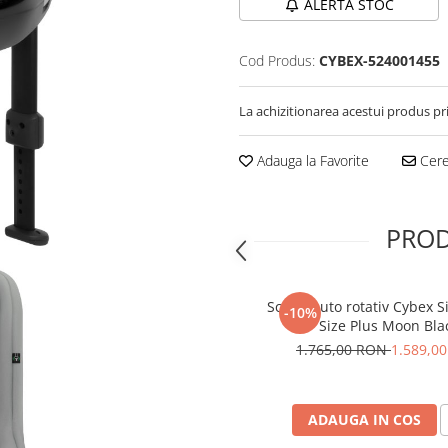
ALERTA STOC
Cod Produs:
CYBEX-524001455
La achizitionarea acestui produs pr
Adauga la Favorite
Cere 
PROD
Scaun auto rotativ Cybex Si
-10%
Size Plus Moon Bla
1.765,00 RON
1.589,0
ADAUGA IN COS