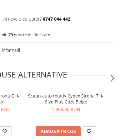
Ai nevoie de ajutor?
0747 044 442
imiti
79
puncte de fidelitate
informatii
USE ALTERNATIVE
rona Gi i-
Scaun auto rotativ Cybex Sirona Ti i-
Scaun auto ro
ck
Size Plus Cozy Beige
Size P
0 RON
1.999,00 RON
1
ADAUGA IN COS
ADAUG