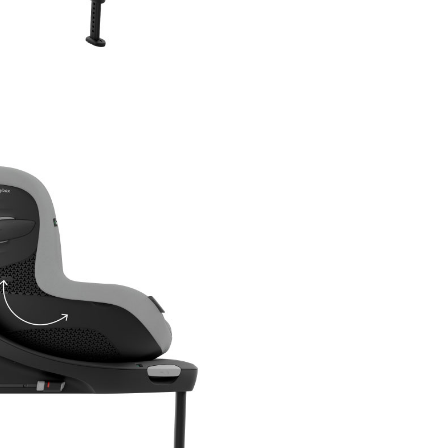
printr-un design sofisticat, da
tesaturilor premium, texturate
durabile, care adauga un plus
eleganta si longevitate.
Caracteristici 
auto rotativ Cy
Sirona Gi i-Size 
Stone Grey:
Nivel de siguranta cu pana 
mai mare
Calatoria cu spatele spre sens
mers este obligatorie pana ca
copilul implineste 15 luni. In c
unui impact frontal, corpul cop
este impins de carcasa captusi
scaunului auto, minimizand m
si reducand forta care actione
asupra gatului. Scaunul auto 
Sirona Gi i-Size ofera cel mai s
mod de a calatori, cu spatele 