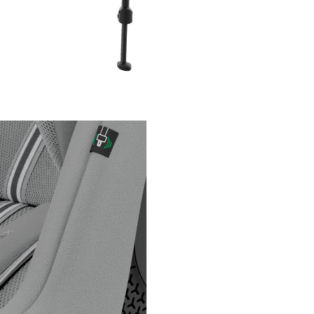
sensul de mers, pana cand cop
implineste 4 ani.
Protectie lineara la impact 
Protectia lineara la impact late
integrata, impreuna cu carcas
absoarbe energie si tetiera cu
special, ofera protectie sporita
copilului in cazul unei coliziuni
laterale, mentinunadu-l in sigu
fiecare calatorie.