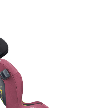
cu masina, este un pas impor
pentru fiecare copil. Calatorind
un scaun auto Swandoo Charli
si simplu nu pot da gres.
Acest model este conceput pe
preveni utilizarea gresita, poti
incredere ca micutul tau va fac
corect, de fiecare data. Cat de
minunat ar fi daca acest lucru 
aplica si in alte domenii ale viet
Sistem de ventilatie integra
nivelul spatarului
Ca parinti, stim ca celor mici n
place sa stea nemiscati pentru
perioade lungi de timp. Datori
geometriei perfecte a sezutului