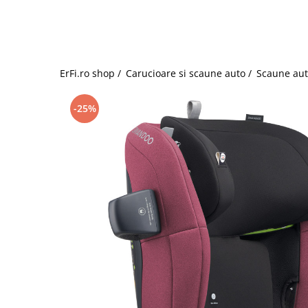
Jucarii de rol
Decoratiuni
Jucarii educative
Figurine jucarii mici
Jucarii electronice
ErFi.ro shop /
Carucioare si scaune auto /
Scaune aut
Jucarii interactive
Frumusete si Bijuterii
-25%
Jocuri de societate