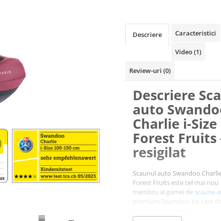
Caracteristici
Descriere
Video
(1)
Review-uri
(0)
Descriere Sc
auto Swando
Charlie i-Size
Forest Fruits 
resigilat
Scaunul auto Swandoo Charlie 
Forest Fruits este cel mai nou
membru al gamei de
scaune a
premium Swandoo, pe care des
din Viena l-au gandit ca pe pri
micului pasager, care sa ii ofer