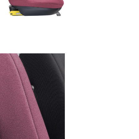
scaunul auto Swandoo Charlie
presiunea este distribuita pe 
suprafata mai mare, ceea ce f
calatoriile lungi mai confortabi
In plus, numeroasele orificii d
ventilatie si tesaturile extrem 
respirabile ale huseei spatarulu
zonei de sezut duc la o circulat
excelenta a aerului, regland
temperatura corpului si oferi
confort maxim.
Copilul tau se poate aseza, se
relaxa si se va bucura de calato
ca e una de cateva minute sa
cateva ore.