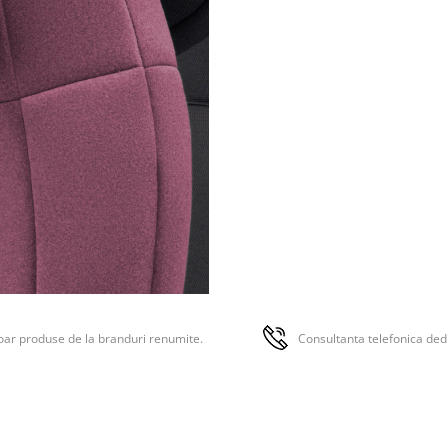
Tesaturi certificate Oeko-T
Fiind un model premium de s
auto pentru copii, materialele 
folosite in fabricarea huselor
scaunului auto Swandoo Charl
certificate conform Oeko-Tex
Standard 100, cee a ce inseam
garantare a faptului ca indepl
cele mai stricte standarde de
siguranta si mediu.
Aceasta certificare indica faptu
tesaturile folosite pentru fabr
huselor sunt lipsite de substa
nocive, facandu-le ideale pentr
Aceasta recunoastere la nivel 
semnifica angajamentul nostr
oferi nu numai confort, ci si 
sigur si sanatos pentru cei mici
ar produse de la branduri renumite.
Consultanta telefonica ded