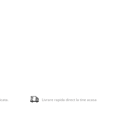
ex
caun
textile
ie sunt
na o
inesc
l ca
icarea
nte
u copii.
global
u de a
un mediu
.
icata.
Livrare rapida direct la tine acasa