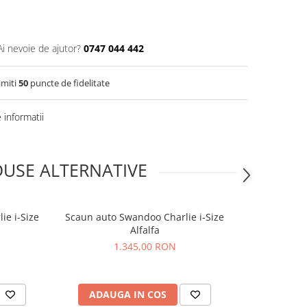
Ai nevoie de ajutor?
0747 044 442
imiti
50
puncte de fidelitate
informatii
USE ALTERNATIVE
ie i-Size
Scaun auto Swandoo Charlie i-Size
Scaun auto 
Alfalfa
Lim
1.345,00 RON
1
ADAUGA IN COS
ADAUG