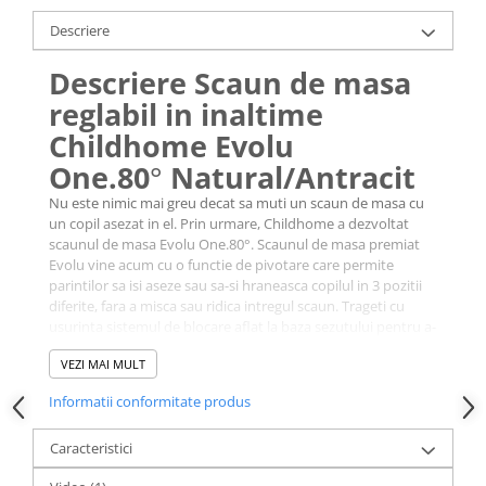
Descriere
Descriere Scaun de masa
reglabil in inaltime
Childhome Evolu
One.80
°
Natural/Antracit
Nu este nimic mai greu decat sa muti un scaun de masa cu
un copil asezat in el. Prin urmare, Childhome a dezvoltat
scaunul de masa Evolu One.80°. Scaunul de masa premiat
Evolu vine acum cu o functie de pivotare care permite
parintilor sa isi aseze sau sa-si hraneasca copilul in 3 pozitii
diferite, fara a misca sau ridica intregul scaun. Trageti cu
usurinta sistemul de blocare aflat la baza sezutului pentru a-
l roti in pozitia dorita.
VEZI MAI MULT
Childhome Evolu One.80° are 3 pozitii diferite: in fata, 90° in
dreapta sau 90° in stanga.
Informatii conformitate produs
Acest scaun de masa 2 in 1 de la Childhome poate fi reglat la
2 inaltimi: pentru o masa standard de 75 cm si o masa
Caracteristici
pentru copii de 50 cm. Scaunul de masa Childhome Evolu
One.80° are o centura de siguranta in 5 puncte si o bara de