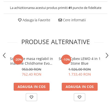
La achizitionarea acestui produs primiti
41
puncte de fidelitate
Adauga la Favorite
Cere informatii
PRODUSE ALTERNATIVE
Scaun de masa reglabil in
Scaun Cybex LEMO 4 in 1
Sc
-20%
-10%
inaltime Childhome Evolu
Stone Blue
2 Natural/Ruginiu
953,00 RON
1.926,00 RON
762,40 RON
1.733,40 RON
ADAUGA IN COS
ADAUGA IN COS