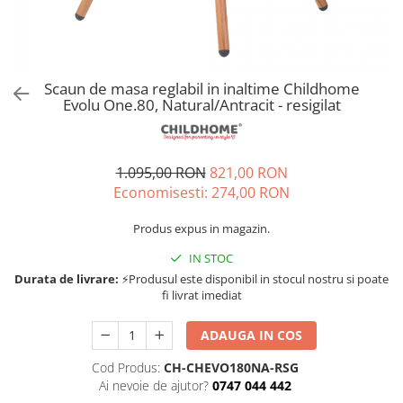
Jucarii de rol
Decoratiuni
Jucarii educative
Figurine jucarii mici
Jucarii electronice
Scaun de masa reglabil in inaltime Childhome
Evolu One.80, Natural/Antracit - resigilat
Jucarii interactive
Frumusete si Bijuterii
Jocuri de societate
1.095,00 RON
821,00 RON
Economisesti:
274,00
RON
Produs expus in magazin.
IN STOC
Durata de livrare:
⚡Produsul este disponibil in stocul nostru si poate
fi livrat imediat
ADAUGA IN COS
Cod Produs:
CH-CHEVO180NA-RSG
Ai nevoie de ajutor?
0747 044 442