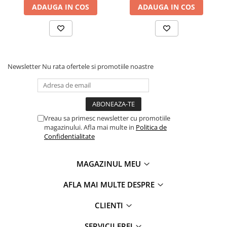
ADAUGA IN COS
ADAUGA IN COS
Newsletter
Nu rata ofertele si promotiile noastre
Vreau sa primesc newsletter cu promotiile
magazinului. Afla mai multe in
Politica de
Protectie solara
Confidentialitate
Capotina independenta a scoicii auto este prevazuta cu un
filtru UV, oferind protectie suplimentara impotriva razelor
solare. Aceasta ajuta la mentinerea unui mediu confortabil si
MAGAZINUL MEU
sigur pentru copil, protejandu-l de lumina intensa si de
caldura excesiva.
AFLA MAI MULTE DESPRE
CLIENTI
SERVICII ERFI