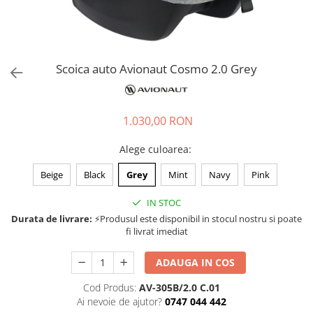
Jucarii de rol
Decoratiuni
Jucarii educative
Figurine jucarii mici
Jucarii electronice
Scoica auto Avionaut Cosmo 2.0 Grey
Jucarii interactive
Frumusete si Bijuterii
1.030,00 RON
Jocuri de societate
Alege culoarea
:
Beige
Black
Grey
Mint
Navy
Pink
IN STOC
Durata de livrare:
⚡Produsul este disponibil in stocul nostru si poate
fi livrat imediat
ADAUGA IN COS
Cod Produs:
AV-305B/2.0 C.01
Ai nevoie de ajutor?
0747 044 442