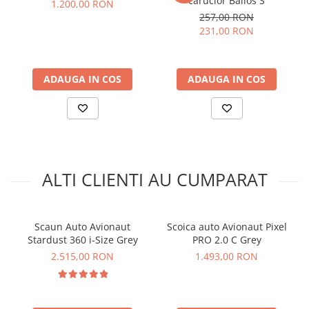
carucior Balios S
1.200,00 RON
printr-un rezultat excelent la testul ADAC, un standard
257,00 RON
recunoscut la nivel european pentru evaluarea sigurantei
231,00 RON
scaunelor auto pentru copii. Acest lucru subliniaza nivelul
ridicat de protectie pe care il ofera in cazul unui impact.
ADAUGA IN COS
ADAUGA IN COS
ALTI CLIENTI AU CUMPARAT
Scaun Auto Avionaut
Scoica auto Avionaut Pixel
Protectie avansata la impact
Stardust 360 i-Size Grey
PRO 2.0 C Grey
Avionaut Cosmo 2.0 este echipata cu un sistem de protectie
2.515,00 RON
1.493,00 RON
la impact ce minimizeaza riscul de ranire in cazul unui
accident. Acest sistem, combinat cu insertul pentru nou-
nascut, asigura o pozitionare corecta si sigura a copilului,
oferind un plus de liniste parintilor.