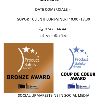
DATE COMERCIALE
SUPORT CLIENTI
LUNI-VINERI 10:00 -17:30
0747 044 442
sales@erfi.ro
Instalare intuitiva
Scoica auto Avionaut Cosmo 2.0 se fixeaza rapid si sigur in
centurile de siguranta ale masinii, oferind o prindere stabila
si ferma care garanteaza protectia optima a copilului in
timpul calatoriilor. Sistemul de prindere este intuitiv, usor de
utilizat si proiectat pentru a minimiza miscarile necontrolate
ale scoicii, asigurand un nivel ridicat de siguranta si confort
pentru cei mai mici pasageri.
SOCIAL
URMARESTE-NE IN SOCIAL MEDIA