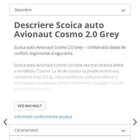
Descriere
Descriere Scoica auto
Avionaut Cosmo 2.0 Grey
Scoica auto Avionaut Cosmo 2.0 Grey – combinatia ideala de
confort, ergonomie si siguranta.
Scoica auto Avionaut Cosmo 2.0 este cea mai recenta editie
a modelului Cosmo. La fel de usoara ca predecesorul sau,
cantarind doar 3.2 kg, ofera confort in utilizarea zilnica si
este special conceputa pentru cei mai mici pasageri, inca din
prima lor zi de viata.
Scoica auto Avionaut Cosmo 2.0 este conceputa avand la
VEZI MAI MULT
baza trei principii fundamentale: confort, ergonomie si
siguranta. Acest model reprezinta solutia ideala care se
Informatii conformitate produs
adapteaza perfect atat nevoilor tale, cat si celor ale copilului
tau.
Caracteristici
Datorita materialelor moi si placute la atingere, precum si a