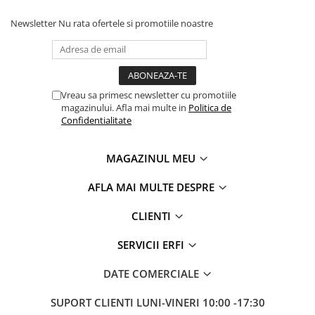
Newsletter
Nu rata ofertele si promotiile noastre
Vreau sa primesc newsletter cu promotiile
magazinului. Afla mai multe in
Politica de
Confidentialitate
MAGAZINUL MEU
AFLA MAI MULTE DESPRE
CLIENTI
Tetiera reglabila pe 8 pozitii si
sistem de ham in Y
SERVICII ERFI
Tetiera reglabila pe 8 pozitii, cu ghidaje de ham integrate,
DATE COMERCIALE
este un alt element care contribuie la protectia optima
impotriva impactului lateral. Inaltimea hamului se ajusteaza
SUPORT CLIENTI
LUNI-VINERI 10:00 -17:30
automat odata cu inaltimea tetierei, eliminand nevoia de a