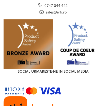
reintroduce manual centurile prin fante la fiecare reglaj.
0747 044 442
Sistemul de ham in forma de Y s-a dovedit o solutie de
sales@erfi.ro
siguranta eficienta si confortabila, in special pentru bebelusii
foarte mici. Perna moale de sezut, atasata de tetiera, poate
fi folosita si pentru reglarea inaltimii bazinului bebelusului,
fiind ajustabila atat pe lungime, cat si pe inaltime.
Capotina XXL si carcasa cu
absorbtie de energie
Capotina de soare integrata, de tip XXL, este reglabila in 4
pozitii si ofera protectie solara UPF50+. Carcasa scoicii este
realizata dintr-un material cu absorbtie de energie, care
contribuie suplimentar la protectia impotriva impactului
lateral.
SOCIAL
URMARESTE-NE IN SOCIAL MEDIA
Sistem de calatorie CYBEX
Travel System
Scoica auto Cybex Aton 5 Autumn Gold poate fi
transformata fara efort intr-un sistem de calatorie complet,