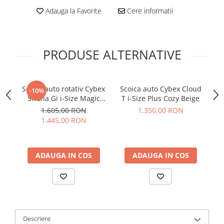
Adauga la Favorite
Cere informatii
PRODUSE ALTERNATIVE
Scaun auto rotativ Cybex
Scoica auto Cybex Cloud
Sc
-10%
Sirona Gi i-Size Magic
T i-Size Plus Cozy Beige
Si
Black
1.605,00 RON
1.350,00 RON
1.445,00 RON
ADAUGA IN COS
ADAUGA IN COS
Descriere