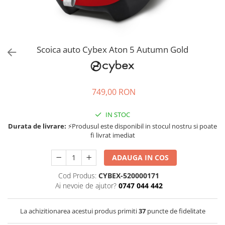
Jucarii de rol
Decoratiuni
Jucarii educative
Figurine jucarii mici
Jucarii electronice
Scoica auto Cybex Aton 5 Autumn Gold
Jucarii interactive
Frumusete si Bijuterii
749,00 RON
Jocuri de societate
IN STOC
Durata de livrare:
⚡Produsul este disponibil in stocul nostru si poate
fi livrat imediat
ADAUGA IN COS
Cod Produs:
CYBEX-520000171
Ai nevoie de ajutor?
0747 044 442
La achizitionarea acestui produs primiti
37
puncte de fidelitate