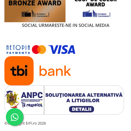
SOCIAL
URMARESTE-NE IN SOCIAL MEDIA
Ventilatie optima
Sistemul de ventilatie integrat asigura un confort constant
pentru copil in toate anotimpurile. Orificiile de aerisire atent
amplasate permit aerului sa circule liber si sa fie evacuat
eficient din scoica, creand o senzatie de prospetime pe tot
parcursul calatoriei. Versiunea Plus a scoicii auto Cybex
Cloud G i-Size include o tesatura suplimentara din plasa,
care imbunatateste respirabilitatea de pana la 6 ori fata de
materialele obisnuite.
©Copyright ErFi.ro 2026