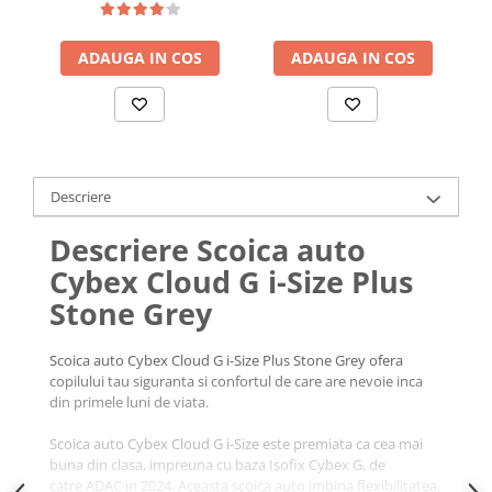
ADAUGA IN COS
ADAUGA IN COS
Descriere
Descriere Scoica auto
Cybex Cloud G i-Size Plus
Stone Grey
Scoica auto Cybex Cloud G i-Size Plus Stone Grey ofera
copilului tau siguranta si confortul de care are nevoie inca
din primele luni de viata.
Scoica auto Cybex Cloud G i-Size este premiata ca cea mai
buna din clasa, impreuna cu baza Isofix Cybex G, de
catre ADAC in 2024. Aceasta scoica auto imbina flexibilitatea,