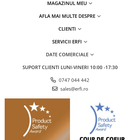
MAGAZINUL MEU
AFLA MAI MULTE DESPRE
CLIENTI
SERVICII ERFI
DATE COMERCIALE
SUPORT CLIENTI
LUNI-VINERI 10:00 -17:30
Adaptabila la cresterea copilului
Special conceputa pentru nou-nascuti de la 40 cm inaltime,
0747 044 442
scoica auto Cybex Cloud G i-Size creste impreuna cu copilul.
sales@erfi.ro
Tetiera reglabila in 14 pozitii poate fi ajustata cu usurinta
pentru a se adapta fiecarei etape de crestere, asigurand
confort si siguranta de-a lungul timpului.