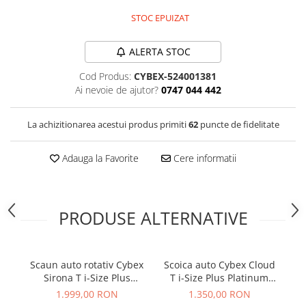
STOC EPUIZAT
ALERTA STOC
Cod Produs:
CYBEX-524001381
Ai nevoie de ajutor?
0747 044 442
La achizitionarea acestui produs primiti
62
puncte de fidelitate
Adauga la Favorite
Cere informatii
PRODUSE ALTERNATIVE
Scaun auto rotativ Cybex
Scoica auto Cybex Cloud
Sc
Sirona T i-Size Plus
T i-Size Plus Platinum
T 
Nautical Blue
White
1.999,00 RON
1.350,00 RON