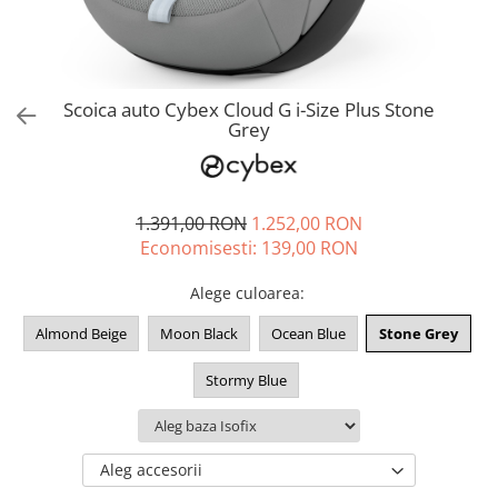
Jucarii de rol
Decoratiuni
Jucarii educative
Figurine jucarii mici
Jucarii electronice
Scoica auto Cybex Cloud G i-Size Plus Stone
Grey
Jucarii interactive
Frumusete si Bijuterii
Jocuri de societate
1.391,00 RON
1.252,00 RON
Economisesti:
139,00
RON
Alege culoarea
:
Almond Beige
Moon Black
Ocean Blue
Stone Grey
Stormy Blue
Aleg accesorii