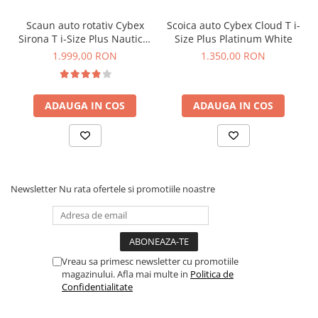
accesibilitate sporita si o usurinta in utilizare. Baza Isofix
Cybex G este compatibila atat cu scoica auto Cloud G i-Size,
Scaun auto rotativ Cybex
Scoica auto Cybex Cloud T i-
cat si cu scaunul auto Sirona G i-Size, garantand protectie si
Sirona T i-Size Plus Nautical
Size Plus Platinum White
versatilitate pe termen lung.
Blue
1.999,00 RON
1.350,00 RON
ADAUGA IN COS
ADAUGA IN COS
Newsletter
Nu rata ofertele si promotiile noastre
Protectie laterala optimizata
Sistemul integrat de protectie la impact lateral reduce
efectele coliziunilor laterale cu aproximativ 15%, oferindu-le
Vreau sa primesc newsletter cu promotiile
parintilor un plus de liniste, stiind ca micutul lor este si mai
magazinului. Afla mai multe in
Politica de
Confidentialitate
bine protejat in fiecare calatorie.