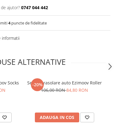
 de ajutor?
0747 044 442
imiti
4
puncte de fidelitate
informatii
USE ALTERNATIVE
oov Socks
Set 2 Parasolare auto Ezimoov Roller
Baza
-20%
RON
106,00 RON
84,80 RON
1
ADAUGA IN COS
ADAUG