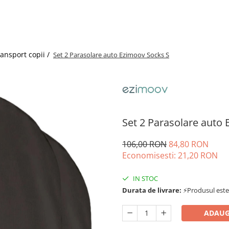
ransport copii /
Set 2 Parasolare auto Ezimoov Socks S
Set 2 Parasolare auto
106,00 RON
84,80 RON
Economisesti:
21,20
RON
IN STOC
Durata de livrare:
⚡Produsul este d
ADAUG