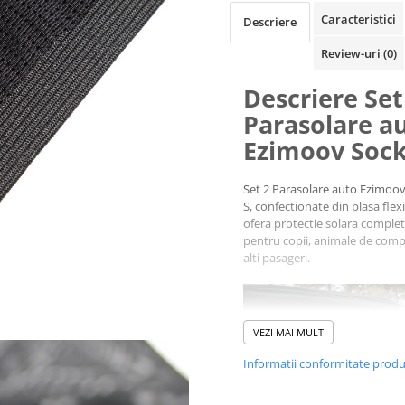
Caracteristici
Descriere
Review-uri
(0)
Descriere Set
Parasolare a
Ezimoov Sock
Set 2 Parasolare auto Ezimoo
S, confectionate din plasa flexi
ofera protectie solara comple
pentru copii, animale de comp
alti pasageri.
VEZI MAI MULT
Informatii conformitate prod