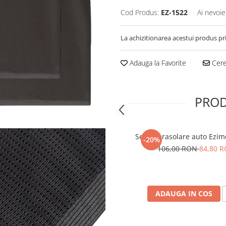
Cod Produs:
EZ-1522
Ai nevoie
La achizitionarea acestui produs pr
Adauga la Favorite
Cere 
PROD
Set 2 Parasolare auto Ezim
-20%
106,00 RON
84,80 
ADAUGA IN COS