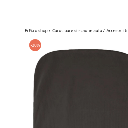
Jucarii de rol
Decoratiuni
Jucarii educative
Figurine jucarii mici
Jucarii electronice
ErFi.ro shop /
Carucioare si scaune auto /
Accesorii t
Jucarii interactive
Frumusete si Bijuterii
-20%
Jocuri de societate