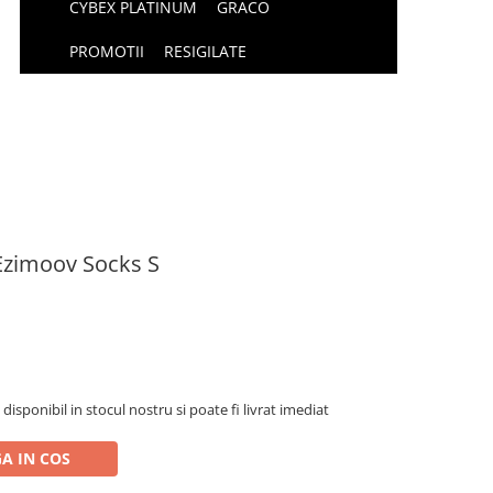
CYBEX PLATINUM
GRACO
PROMOTII
RESIGILATE
 Ezimoov Socks S
isponibil in stocul nostru si poate fi livrat imediat
A IN COS