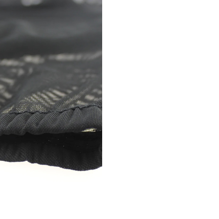
Caracteristici S
Parasolare aut
Ezimoov Socks 
Ofera acoperire completa 
ferestrei.
Asigura o buna protectie
impotriva razelor solare si 
caldurii.
Poate fi folosit chiar si atu
geamul masinii este cobora
Usor de instalat, conceput
material extensibil adaptabi
orice tip de vehicul.
Realizat din material extens
respirabil, conceput sa rezi
timp.
Caracteristici
tehnice:
Dimensiuni produs: 49.5 x 
Dimensiuni maxime extins: