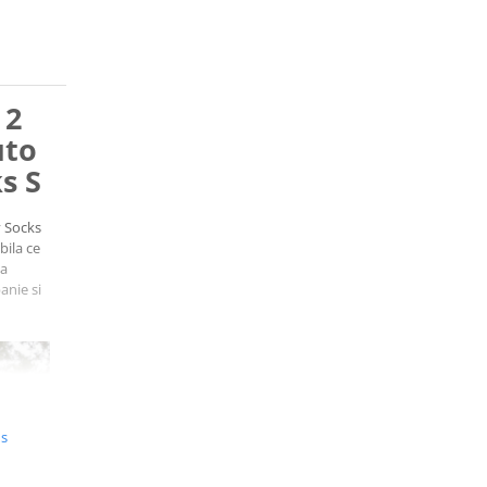
 2
uto
s S
v Socks
bila ce
ta
anie si
us