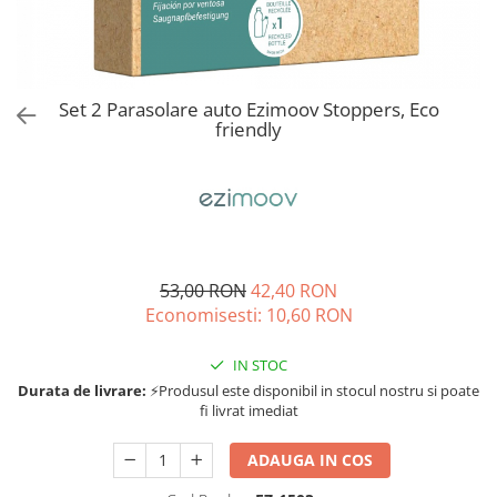
Jucarii de rol
Decoratiuni
Jucarii educative
Figurine jucarii mici
Jucarii electronice
Set 2 Parasolare auto Ezimoov Stoppers, Eco
friendly
Jucarii interactive
Frumusete si Bijuterii
Jocuri de societate
53,00 RON
42,40 RON
Economisesti:
10,60
RON
IN STOC
Durata de livrare:
⚡Produsul este disponibil in stocul nostru si poate
fi livrat imediat
ADAUGA IN COS