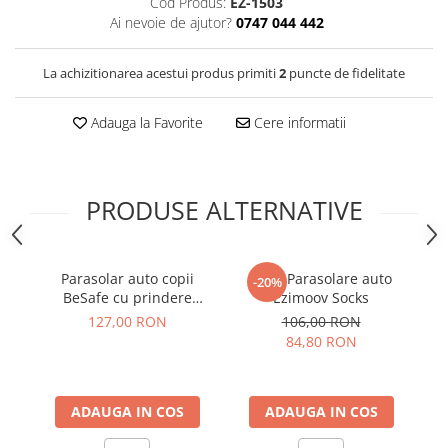
Cod Produs:
EZ-1503
Ai nevoie de ajutor?
0747 044 442
La achizitionarea acestui produs primiti
2
puncte de fidelitate
Adauga la Favorite
Cere informatii
PRODUSE ALTERNATIVE
Parasolar auto copii
Set 2 Parasolare auto
P
-20%
BeSafe cu prindere
Ezimoov Socks
electrostatică set 2 bucăți
127,00 RON
106,00 RON
84,80 RON
ADAUGA IN COS
ADAUGA IN COS