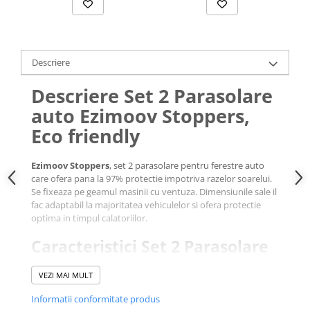
Descriere
Descriere Set 2 Parasolare
auto Ezimoov Stoppers,
Eco friendly
Ezimoov Stoppers
, set 2 parasolare pentru ferestre auto
care ofera pana la 97% protectie impotriva razelor soarelui.
Se fixeaza pe geamul masinii cu ventuza. Dimensiunile sale il
fac adaptabil la majoritatea vehiculelor si ofera protectie
optima in timpul calatoriilor.
Caracteristici Set 2 Parasolare
auto Ezimoov Stoppers, Eco
friendly:
VEZI MAI MULT
Informatii conformitate produs
Usor de instalat, fixare sigura pe geamul masinii cu