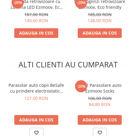
Oglinda retrovizoare cu
Set 2 Oglinzi retrovizoare
-20%
-20%
Lumina LED Ezimoov, Eco
Ezimoov, Eco friendly
friendly
187,00 RON
185,00 RON
149,60 RON
148,00 RON
ADAUGA IN COS
ADAUGA IN COS
ALTI CLIENTI AU CUMPARAT
Parasolar auto copii BeSafe
Set 2 Parasolare auto
-20%
cu prindere electrostatică
Ezimoov Socks
set 2 bucăți
127,00 RON
106,00 RON
84,80 RON
ADAUGA IN COS
ADAUGA IN COS