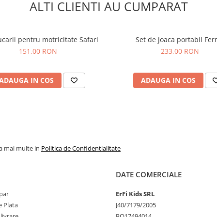
ALTI CLIENTI AU CUMPARAT
regulat integritatea pieselor si
permiteti utilizarea jucariilor
deteriorate.
ucarii pentru motricitate Safari
Set de joaca portabil Fe
151,00 RON
233,00 RON
ADAUGA IN COS
ADAUGA IN COS
la mai multe in
Politica de Confidentialitate
DATE COMERCIALE
par
ErFi Kids SRL
 Plata
J40/7179/2005
livrare
RO17494014