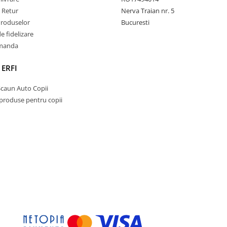
e Retur
Nerva Traian nr. 5
Produselor
Bucuresti
 fidelizare
omanda
 ERFI
Scaun Auto Copii
 produse pentru copii