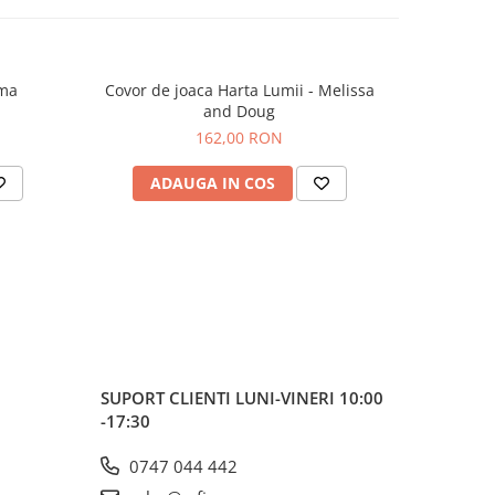
 nu
rma
Covor de joaca Harta Lumii - Melissa
Set de j
and Doug
162,00 RON
ADAUGA IN COS
AD
SUPORT CLIENTI
LUNI-VINERI 10:00
-17:30
0747 044 442