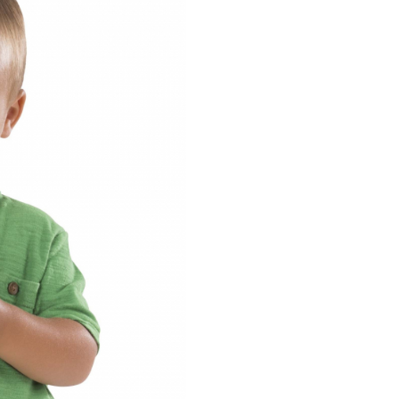
joaca intr-o experienta de inv
distractiva.
Functii interact
si invatare
senzoriala
Fiecare jucarie are un mecani
captivant: catelul isi misca ochi
glisezi osul, pisica isi misca lab
iar testoasa isi ridica picioare
a dezvalui un pui de broasca. 
jucarii pentru mobilitate Anim
companie stimuleaza coordo
mana-ochi, recunoasterea culor
dezvoltarea senzoriala.
Calitate premi
si design sigur
Set 3 jucarii pentru mobilitate
Animale de companie este real
lemn de calitate superioara, c
finisaje netede si margini rotun
Culorile stralucitoare si model
indraznete atrag atentia si inc