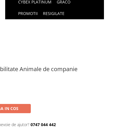
CYBEX PLATINUM
GRACO
PROMOTII
RESIGILATE
obilitate Animale de companie
A IN COS
nevoie de ajutor?
0747 044 442