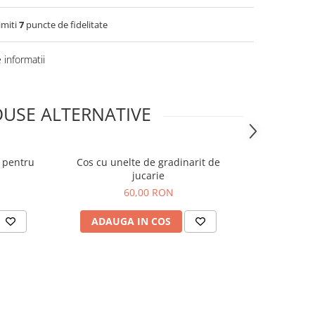
imiti
7
puncte de fidelitate
informatii
USE ALTERNATIVE
e pentru
Cos cu unelte de gradinarit de
Set de j
jucarie
60,00 RON
ADAUGA IN COS
ADAUG