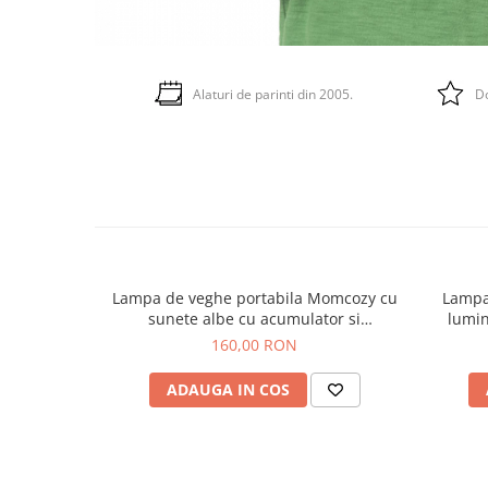
Alaturi de parinti din 2005.
Do
Lampa de veghe portabila Momcozy cu
Lampa
sunete albe cu acumulator si
lumin
temporizator
160,00 RON
ADAUGA IN COS