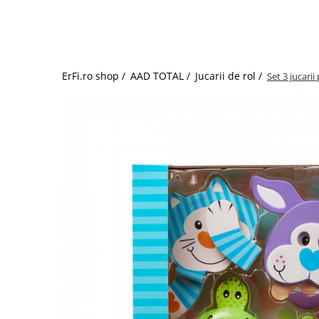
Jucarii de rol
Decoratiuni
Jucarii educative
Figurine jucarii mici
Jucarii electronice
ErFi.ro shop /
AAD TOTAL /
Jucarii de rol /
Set 3 jucari
Jucarii interactive
Frumusete si Bijuterii
Jocuri de societate