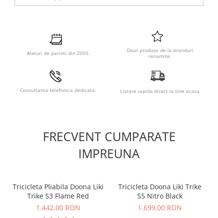
Doar produse de la branduri
Alaturi de parinti din 2005.
renumite.
Consultanta telefonica dedicata.
Livrare rapida direct la tine acasa
FRECVENT CUMPARATE
IMPREUNA
Tricicleta Pliabila Doona Liki
Tricicleta Doona Liki Trike
Trike S3 Flame Red
S5 Nitro Black
1.442,00 RON
1.699,00 RON