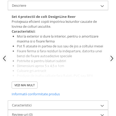
Descriere
Set 4 protectii de colt DesignLine Reer
Protejeaza eficient copiii impotriva leziunilor cauzate de
lovirea de colturi ascutite.
Caracteristici:
Moi la exterior si dure la interior, pentru o amortizare
maxima si o fixare ferma
Pot fi atasate in partea de sus sau de jos a coltului mesei
Fixare ferma si fara reziduri la indepartare, datorita unei
benzi de fixare autoadezive speciale
Potrivite si pentru blaturi subtiri
Dimensiuni aprox 5 x 4,5 x 1cm
Culoare gri-antracit
Produse de inalta calitate fara ftalati, PVC sau BPA
Pachetul contine 4 bucati
VEZI MAI MULT
Informatii conformitate produs
Caracteristici
Review-uri
(0)