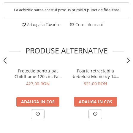
La achizitionarea acestui produs primiti
1
punct de fidelitate
Adauga la Favorite
Cere informatii
PRODUSE ALTERNATIVE
Protectie pentru pat
Poarta retractabila
Childhome 120 cm, Fag
bebelusi Momcozy 140
Alb
cm Grey
427,00 RON
321,00 RON
ADAUGA IN COS
ADAUGA IN COS