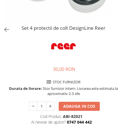
Jucarii de rol
Decoratiuni
Jucarii educative
Figurine jucarii mici
Jucarii electronice
Set 4 protectii de colt DesignLine Reer
Jucarii interactive
Frumusete si Bijuterii
Jocuri de societate
30,00 RON
STOC FURNIZOR
Durata de livrare:
Stoc furnizor intern. Livrarea este estimata la
aproximativ 2-3 zile
ADAUGA IN COS
Cod Produs:
ABI-82021
Ai nevoie de ajutor?
0747 044 442