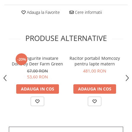
Adauga la Favorite
Cere informatii
PRODUSE ALTERNATIVE
Set lingurite invatare
Racitor portabil Momcozy
-20%
Done by Deer Farm Green
pentru lapte matern
67,00 RON
481,00 RON
53,60 RON
ADAUGA IN COS
ADAUGA IN COS