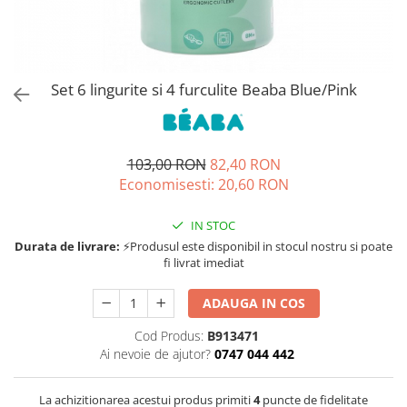
Jucarii de rol
Decoratiuni
Jucarii educative
Figurine jucarii mici
Jucarii electronice
Set 6 lingurite si 4 furculite Beaba Blue/Pink
Jucarii interactive
Frumusete si Bijuterii
103,00 RON
82,40 RON
Jocuri de societate
Economisesti:
20,60
RON
IN STOC
Durata de livrare:
⚡Produsul este disponibil in stocul nostru si poate
fi livrat imediat
ADAUGA IN COS
Cod Produs:
B913471
Ai nevoie de ajutor?
0747 044 442
La achizitionarea acestui produs primiti
4
puncte de fidelitate