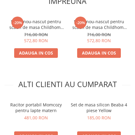
IMPREUNA
vase.
Setul soft ergonomic Beaba pentru bebelusi este BPA
free.
Sezut nou-nascut pentru
Sezut nou-nascut pentru
-20%
-20%
scaun de masa Childhome
scaun de masa Childhome
Evolu 2/Evolu One.80,
Evolu 2/Evolu One.80,
716,00 RON
716,00 RON
Natural/Antracit
Natural/Alb
572,80 RON
572,80 RON
ADAUGA IN COS
ADAUGA IN COS
ALTI CLIENTI AU CUMPARAT
Racitor portabil Momcozy
Set de masa silicon Beaba 4
pentru lapte matern
piese Yellow
481,00 RON
185,00 RON