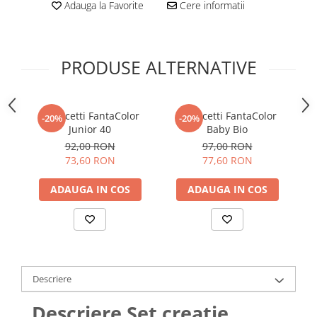
Adauga la Favorite
Cere informatii
PRODUSE ALTERNATIVE
Quercetti FantaColor
Quercetti FantaColor
-20%
-20%
Junior 40
Baby Bio
92,00 RON
97,00 RON
73,60 RON
77,60 RON
ADAUGA IN COS
ADAUGA IN COS
Descriere
Descriere Set creatie