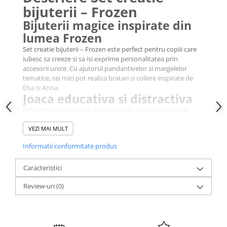
bijuterii – Frozen
Bijuterii magice inspirate din
lumea Frozen
Set creatie bijuterii – Frozen este perfect pentru copiii care
iubesc sa creeze si sa isi exprime personalitatea prin
accesorii unice. Cu ajutorul pandantivelor si margelelor
tematice, cei mici pot realiza bratari si coliere inspirate de
Elsa si Anna.
Joaca educativa si distractiva
Folosind Set creatie bijuterii – Frozen, copiii isi dezvolta
motricitatea fina, coordonarea mana-ochi si simtul estetic.
Este o activitate creativa si educativa ce ofera ore intregi de
VEZI MAI MULT
distractie.
Informatii conformitate produs
Cadoul ideal pentru fanii
Frozen
Caracteristici
Set creatie bijuterii – Frozen vine ambalat intr-un cufar
decorativ, usor de transportat si depozitat. Este alegerea
Review-uri
(0)
perfecta pentru zile de nastere sau surprize speciale pentru
micii fani ai universului Disney.
Continutul Set creatie bijuterii
– Frozen