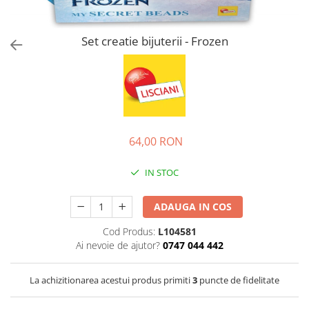
Jucarii de rol
Decoratiuni
Jucarii educative
Set creatie bijuterii - Frozen
Figurine jucarii mici
Jucarii electronice
Jucarii interactive
Frumusete si Bijuterii
Jocuri de societate
64,00 RON
IN STOC
ADAUGA IN COS
Cod Produs:
L104581
Ai nevoie de ajutor?
0747 044 442
La achizitionarea acestui produs primiti
3
puncte de fidelitate