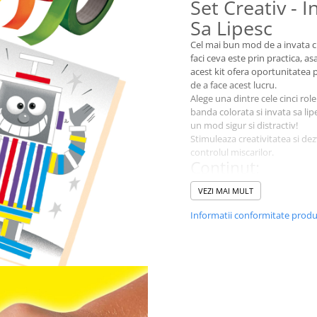
Set Creativ - I
Sa Lipesc
Cel mai bun mod de a invata 
faci ceva este prin practica, as
acest kit ofera oportunitatea 
de a face acest lucru.
Alege una dintre cele cinci rol
banda colorata si invata sa lipe
un mod sigur si distractiv!
Stimuleaza creativitatea si de
controlul miscarilor.
Continut:
16 imagini simple
VEZI MAI MULT
5 role de banda colorata
Varsta recomandata:
3-6 an
Informatii conformitate prod
Dimensiuni cutie:
20 x 20 x 
Avertismente:
Nu este potrivit pentru cop
varsta sub 3 ani datorita p
mici care pot fi inghitite. P
sufocare.
A se utiliza sub supravegh