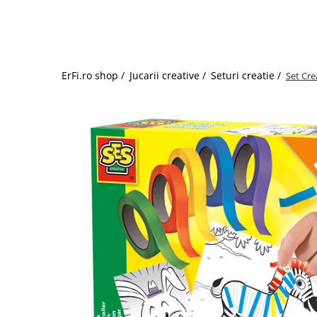
Jucarii de rol
Decoratiuni
Jucarii educative
Figurine jucarii mici
Jucarii electronice
ErFi.ro shop /
Jucarii creative /
Seturi creatie /
Set Cre
Jucarii interactive
Frumusete si Bijuterii
Jocuri de societate