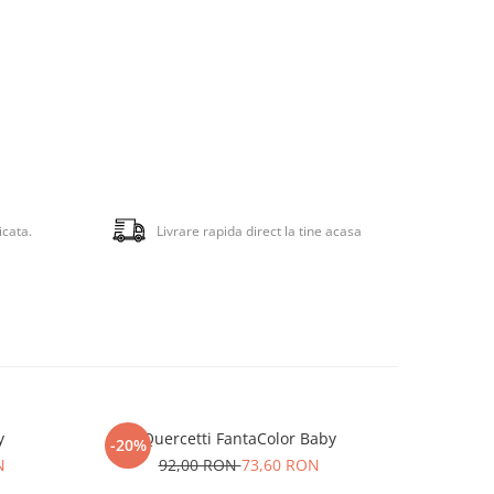
icata.
Livrare rapida direct la tine acasa
y
Quercetti FantaColor Baby
Quercet
-20%
-20%
N
92,00 RON
73,60 RON
1