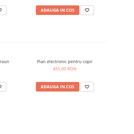
ADAUGA IN COS
AD
Braun
Pian electronic pentru copii
Sylvanian
455,00 RON
ADAUGA IN COS
AD