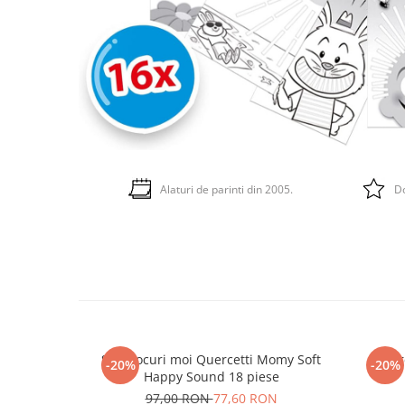
Alaturi de parinti din 2005.
Do
Set blocuri moi Quercetti Momy Soft
Quer
-20%
-20%
Happy Sound 18 piese
97,00 RON
77,60 RON