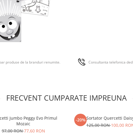
ar produse de la branduri renumite.
Consultanta telefonica ded
FRECVENT CUMPARATE IMPREUNA
cetti Jumbo Peggy Evo Primul
Sortator Quercetti Dais
-20%
Mozaic
125,00 RON
100,00 RO
97,00 RON
77,60 RON