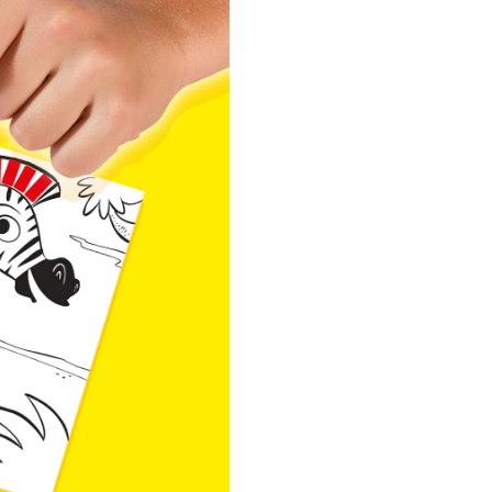
unui adult. Contine comp
ce pot fi inghitite.
Pastrati ambalajul pentru r
viitoare.