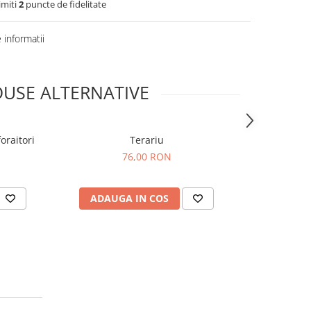
imiti
2
puncte de fidelitate
informatii
USE ALTERNATIVE
oraitori
Terariu
Set construc
r
76,00 RON
ADAUGA IN COS
ADAUG