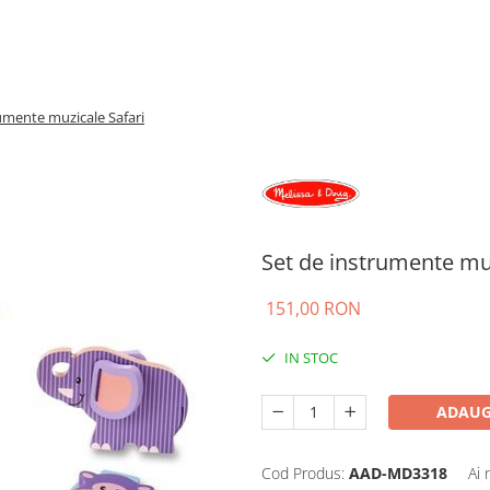
umente muzicale Safari
Set de instrumente muz
151,00 RON
IN STOC
ADAUG
Cod Produs:
AAD-MD3318
Ai 