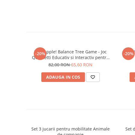
Stay Apple! Balance Tree Game - Joc
-20%
-20%
Quercetti Educativ si Interactiv pentru
Toata Familia
82,00 RON
65,60 RON
ADAUGA IN COS
Set 3 jucarii pentru mobilitate Animale
Set 
de companie