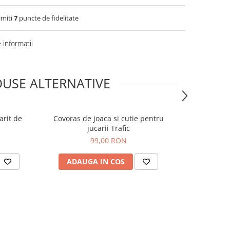
imiti
7
puncte de fidelitate
informatii
USE ALTERNATIVE
arit de
Covoras de joaca si cutie pentru
Set de joac
jucarii Trafic
99,00 RON
ADAUGA IN COS
ADAUG