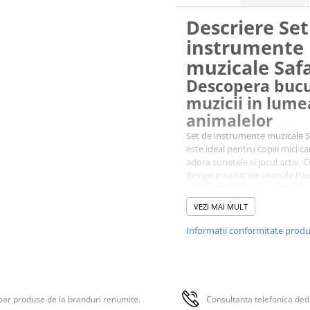
Descriere Set
instrumente
muzicale Safa
Descopera bucu
muzicii in lume
animalelor
Set de instrumente muzicale S
este ideal pentru copiii mici ca
adora sunetele si jocul activ. 
design inspirat de animale hai
culori stralucitoare, acest set
transforma fiecare moment de
VEZI MAI MULT
intr-o experienta muzicala cap
Set de instrumente muzicale S
Informatii conformitate prod
stimuleaza curiozitatea si inv
prin joc.
Instrumente
variate si
interactive
ar produse de la branduri renumite.
Consultanta telefonica ded