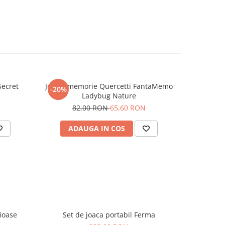
afari
orma de
m,
uieste
k
te usor
lacute,
timpurie
Secret
Joc de memorie Quercetti FantaMemo
Joc 
-20%
-20%
 si
Ladybug Nature
7
82,00 RON
65,60 RON
ADAUGA IN COS
AD
 isi
,
de
riala si
resia
gn
cioase
Set de joaca portabil Ferma
Set de j