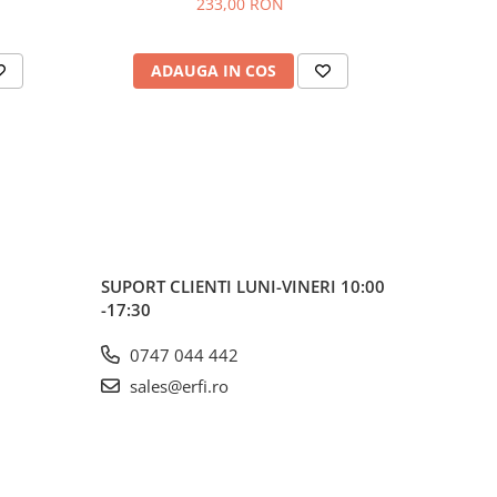
233,00 RON
rumente
din
otunjite
ADAUGA IN COS
AD
ici.
 36.8 x
tat si
afari
arsta de
ului
SUPORT CLIENTI
LUNI-VINERI 10:00
afari
-17:30
re, dar
mensiuni
0747 044 442
de
sales@erfi.ro
manda
unui
t
ura.