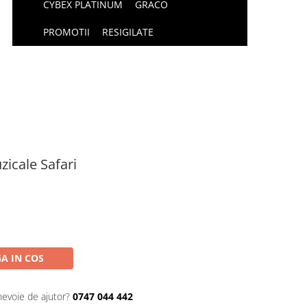
CYBEX PLATINUM
GRACO
PROMOTII
RESIGILATE
icale Safari
A IN COS
nevoie de ajutor?
0747 044 442