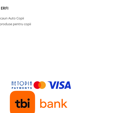
Ambalajul trebuie aruncat ime
dupa despachetare pentru a p
 ERFI
riscurile de ranire. Verificati p
integritatea instrumentelor si 
Scaun Auto Copii
orice piesa deteriorata.
 produse pentru copii