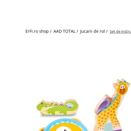
Jucarii de rol
Decoratiuni
Jucarii educative
Figurine jucarii mici
Jucarii electronice
ErFi.ro shop /
AAD TOTAL /
Jucarii de rol /
Set de instr
Jucarii interactive
Frumusete si Bijuterii
Jocuri de societate