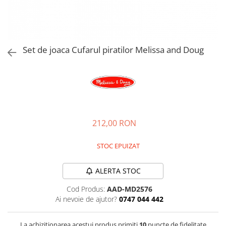
Jucarii de rol
Decoratiuni
Jucarii educative
Figurine jucarii mici
Jucarii electronice
Set de joaca Cufarul piratilor Melissa and Doug
Jucarii interactive
Frumusete si Bijuterii
Jocuri de societate
212,00 RON
STOC EPUIZAT
ALERTA STOC
Cod Produs:
AAD-MD2576
Ai nevoie de ajutor?
0747 044 442
La achizitionarea acestui produs primiti
10
puncte de fidelitate