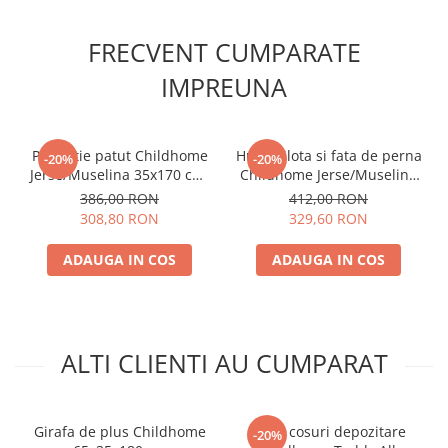
FRECVENT CUMPARATE
IMPREUNA
Protectie patut Childhome
Husa pilota si fata de perna
-20%
-20%
Jerse/Muselina 35x170 cm,
Childhome Jerse/Muselina
Inimioare
100x140 cm, Inimioare
386,00 RON
412,00 RON
308,80 RON
329,60 RON
ADAUGA IN COS
ADAUGA IN COS
ALTI CLIENTI AU CUMPARAT
Girafa de plus Childhome
Set 3 cosuri depozitare
-20%