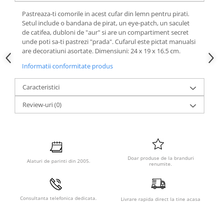
Pastreaza-ti comorile in acest cufar din lemn pentru pirati.
Setul include o bandana de pirat, un eye-patch, un saculet
de catifea, dubloni de "aur" si are un compartiment secret
unde poti sa-ti pastrezi "prada". Cufarul este pictat manualsi
are decoratiuni asortate. Dimensiuni: 24 x 19 x 16.5 cm.
Informatii conformitate produs
Caracteristici
Review-uri
(0)
Doar produse de la branduri
Alaturi de parinti din 2005.
renumite.
Consultanta telefonica dedicata.
Livrare rapida direct la tine acasa