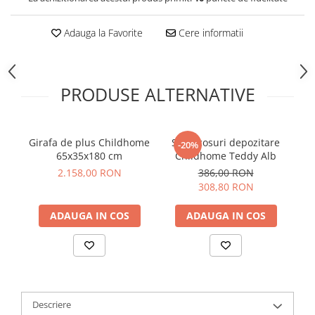
Adauga la Favorite
Cere informatii
PRODUSE ALTERNATIVE
Girafa de plus Childhome
Set 3 cosuri depozitare
S
-20%
65x35x180 cm
Childhome Teddy Alb
2.158,00 RON
386,00 RON
308,80 RON
ADAUGA IN COS
ADAUGA IN COS
Descriere