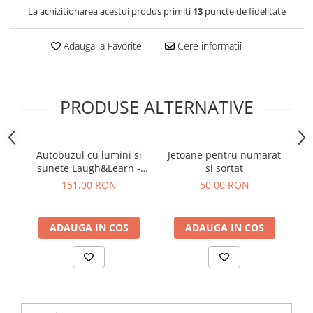
La achizitionarea acestui produs primiti
13
puncte de fidelitate
Adauga la Favorite
Cere informatii
PRODUSE ALTERNATIVE
Autobuzul cu lumini si
Jetoane pentru numarat
J
sunete Laugh&Learn -
si sortat
Fisher Price
151,00 RON
50,00 RON
ADAUGA IN COS
ADAUGA IN COS