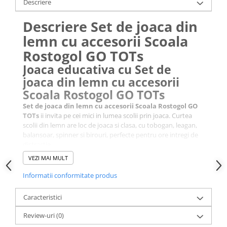
Descriere
Descriere Set de joaca din
lemn cu accesorii Scoala
Rostogol GO TOTs
Joaca educativa cu Set de
joaca din lemn cu accesorii
Scoala Rostogol GO TOTs
Set de joaca din lemn cu accesorii Scoala Rostogol GO
TOTs
ii invita pe cei mici in lumea scolii prin joaca. Curtea
scolii din lemn are loc de joaca si clasa, cu tobogan, leagan,
balansoar, spinner si birouri, perfecte pentru ore intregi de
distractie.
Invatare prin joaca cu Set de
VEZI MAI MULT
joaca din lemn cu accesorii
Informatii conformitate produs
Scoala Rostogol GO TOTs
Set de joaca din lemn cu accesorii Scoala Rostogol GO
Caracteristici
TOTs
ii ajuta pe copii sa isi dezvolte miscarile fine, sa isi
foloseasca imaginatia si sa creeze povesti amuzante. Este o
Review-uri
(0)
jucarie care incurajeaza jocurile de rol si invatarea prin joaca.