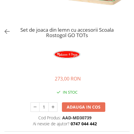
Jucarii de rol
Decoratiuni
Jucarii educative
Figurine jucarii mici
Jucarii electronice
Set de joaca din lemn cu accesorii Scoala
Rostogol GO TOTs
Jucarii interactive
Frumusete si Bijuterii
Jocuri de societate
273,00 RON
IN STOC
ADAUGA IN COS
Cod Produs:
AAD-MD30739
Ai nevoie de ajutor?
0747 044 442