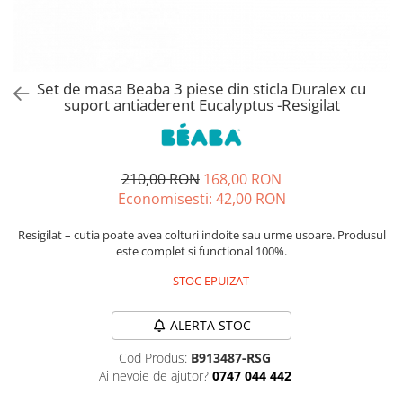
Jucarii de rol
Decoratiuni
Jucarii educative
Figurine jucarii mici
Jucarii electronice
Set de masa Beaba 3 piese din sticla Duralex cu
suport antiaderent Eucalyptus -Resigilat
Jucarii interactive
Frumusete si Bijuterii
Jocuri de societate
210,00 RON
168,00 RON
Economisesti:
42,00
RON
Resigilat – cutia poate avea colturi indoite sau urme usoare. Produsul
este complet si functional 100%.
STOC EPUIZAT
ALERTA STOC
Cod Produs:
B913487-RSG
Ai nevoie de ajutor?
0747 044 442