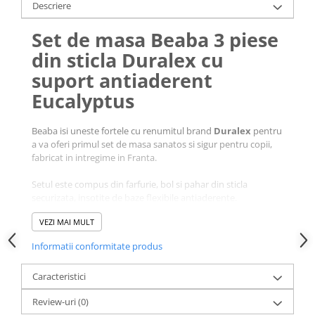
Descriere
Set de masa Beaba 3 piese
din sticla Duralex cu
suport antiaderent
Eucalyptus
Beaba isi uneste fortele cu renumitul brand
Duralex
pentru
a va oferi primul set de masa sanatos si sigur pentru copii,
fabricat in intregime in Franta.
Setul este compus din farfurie, bol si pahar din sticla
securizata, insotite de baze flexibile antiaderente.
Concepute pentru a evita incidentele, bazele flexibile ale
VEZI MAI MULT
farfuriei si bolului au ventuze pentru a adera la masa sau la
tavita scaunului de masa.
Informatii conformitate produs
Caracteristici
Review-uri
(0)