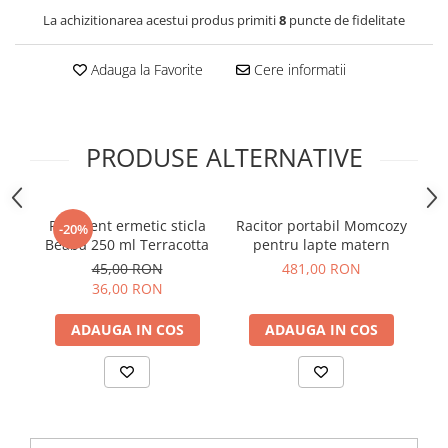
La achizitionarea acestui produs primiti
8
puncte de fidelitate
Adauga la Favorite
Cere informatii
PRODUSE ALTERNATIVE
Recipient ermetic sticla
Racitor portabil Momcozy
-20%
Beaba 250 ml Terracotta
pentru lapte matern
45,00 RON
481,00 RON
36,00 RON
ADAUGA IN COS
ADAUGA IN COS