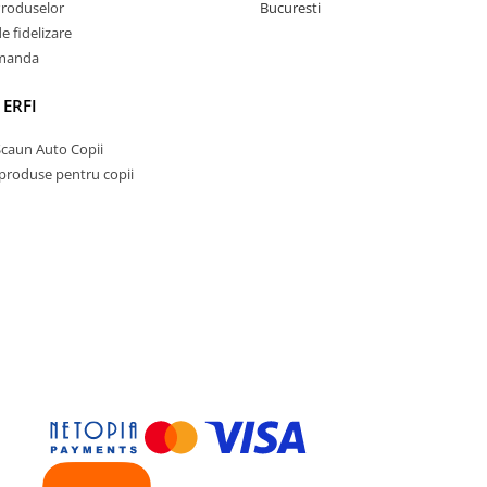
Produselor
Bucuresti
 fidelizare
omanda
 ERFI
Scaun Auto Copii
 produse pentru copii