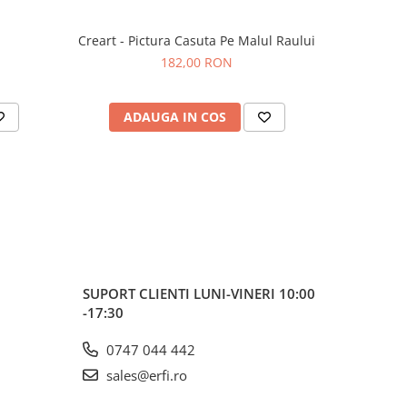
n
Creart - Pictura Casuta Pe Malul Raului
Set 3 i
182,00 RON
ADAUGA IN COS
AD
SUPORT CLIENTI
LUNI-VINERI 10:00
-17:30
0747 044 442
sales@erfi.ro