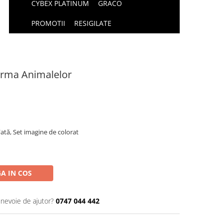
CYBEX PLATINUM
GRACO
PROMOTII
RESIGILATE
Ferma Animalelor
Fată, Set imagine de colorat
A IN COS
 nevoie de ajutor?
0747 044 442