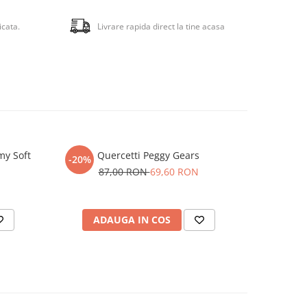
icata.
Livrare rapida direct la tine acasa
my Soft
Quercetti Peggy Gears
Set constr
-20%
-20%
87,00 RON
69,60 RON
5
ADAUGA IN COS
AD