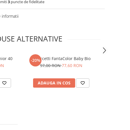
imiti
3
puncte de fidelitate
informatii
USE ALTERNATIVE
nior 40
Quercetti FantaColor Baby Bio
Quercetti F
-20%
-20%
ON
97,00 RON
77,60 RON
48,0
ADAUGA IN COS
ADAUG