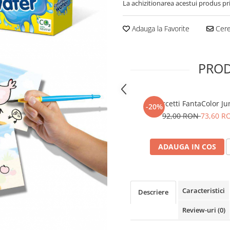
La achizitionarea acestui produs pr
Adauga la Favorite
Cere 
PROD
Quercetti FantaColor Ju
-20%
92,00 RON
73,60 R
ADAUGA IN COS
Caracteristici
Descriere
Review-uri
(0)