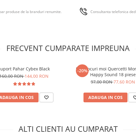
ar produse de la branduri renumite.
Consultanta telefonica ded
FRECVENT CUMPARATE IMPREUNA
Suport Pahar Cybex Black
Set blocuri moi Quercetti Mo
-20%
Happy Sound 18 piese
160,00 RON
144,00 RON
97,00 RON
77,60 RON
ADAUGA IN COS
ADAUGA IN COS
ALTI CLIENTI AU CUMPARAT