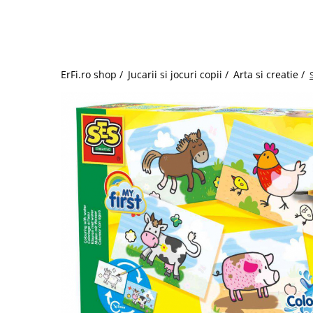
Jucarii de rol
Decoratiuni
Jucarii educative
Figurine jucarii mici
Jucarii electronice
ErFi.ro shop /
Jucarii si jocuri copii /
Arta si creatie /
Jucarii interactive
Frumusete si Bijuterii
Jocuri de societate