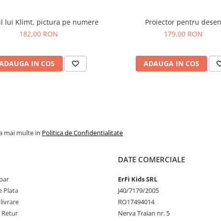
l lui Klimt, pictura pe numere
Proiector pentru dese
182,00 RON
179,00 RON
ADAUGA IN COS
ADAUGA IN COS
la mai multe in
Politica de Confidentialitate
DATE COMERCIALE
par
ErFi Kids SRL
 Plata
J40/7179/2005
livrare
RO17494014
e Retur
Nerva Traian nr. 5