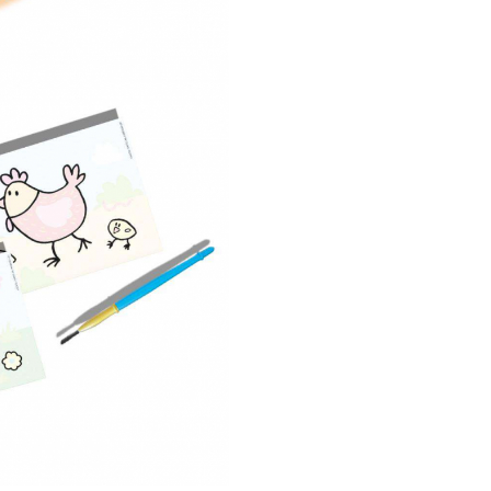
4 carduri magice cu imagini
ferma
1 pensula sigura, cu fire re
Cutie compacta si practica:
30x20x4 cm
Set de Pictat cu Apa-Ferma
Animalelor
este perfect pent
acasa sau in deplasari si poate 
refolosit de nenumarate ori.
Beneficiile
educative ale S
de Pictat cu Ap
Ferma Animale
Copiii isi dezvolta creativitatea
atentia si coordonarea in timp
descopera lumea animalelor d
ferma.
Set de Pictat cu Apa
Animalelor
este o alegere ex
pentru joaca fara riscuri si fara
mizerie.