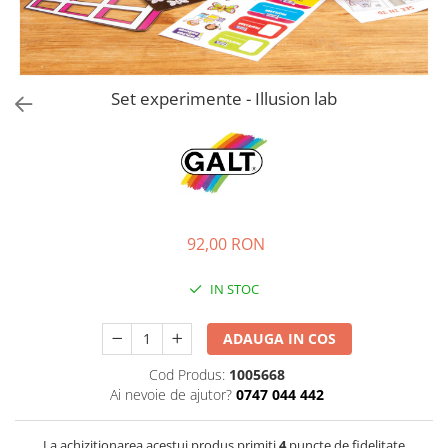
Jucarii de rol
Decoratiuni
Jucarii educative
Figurine jucarii mici
Jucarii electronice
Set experimente - Illusion lab
Jucarii interactive
Frumusete si Bijuterii
Jocuri de societate
92,00 RON
IN STOC
ADAUGA IN COS
Cod Produs:
1005668
Ai nevoie de ajutor?
0747 044 442
La achizitionarea acestui produs primiti
4
puncte de fidelitate