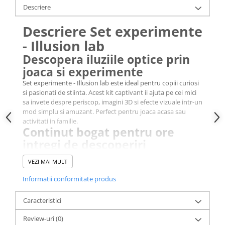
Descriere
Descriere Set experimente
- Illusion lab
Descopera iluziile optice prin
joaca si experimente
Set experimente - Illusion lab este ideal pentru copiii curiosi
si pasionati de stiinta. Acest kit captivant ii ajuta pe cei mici
sa invete despre periscop, imagini 3D si efecte vizuale intr-un
mod simplu si amuzant. Perfect pentru joaca acasa sau
activitati in familie.
Continut bogat pentru ore
intregi de descoperiri
Set experimente - Illusion lab vine echipat cu tot ce ai nevoie
VEZI MAI MULT
pentru a realiza experimente distractive: ochelari 3D, lentile,
oglinzi, benzi pentru zoetrop si multe alte piese care pot fi
Informatii conformitate produs
combinate in moduri creative. Setul include si o brosura
detaliata, cu instructiuni pas cu pas si informatii utile.
Caracteristici
Joaca educativa si interactiva
Set experimente - Illusion lab le permite copiilor sa
Review-uri
(0)