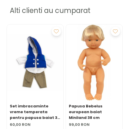
umiditate excesiva.
Alti clienti au cumparat
Set imbracaminte
Papusa Bebelus
vreme temperata
european baiat
pentru papusa baiat 32
Miniland 38 cm
cm
60,00 RON
99,00 RON