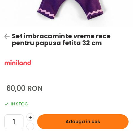
Set imbracaminte vreme rece
pentru papusa fetita 32 cm
60,00 RON
IN STOC
Adauga in cos