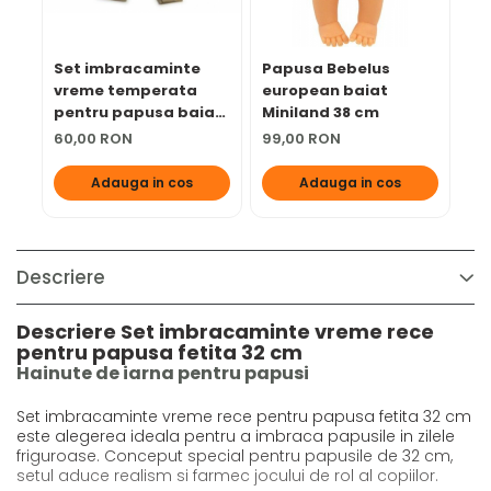
Set imbracaminte
Papusa Bebelus
Se
vreme temperata
european baiat
ca
pentru papusa baiat
Miniland 38 cm
pa
32 cm
60,00 RON
99,00 RON
45
Adauga in cos
Adauga in cos
Descriere
Descriere Set imbracaminte vreme rece
pentru papusa fetita 32 cm
Hainute de iarna pentru papusi
Set imbracaminte vreme rece pentru papusa fetita 32 cm
este alegerea ideala pentru a imbraca papusile in zilele
friguroase. Conceput special pentru papusile de 32 cm,
setul aduce realism si farmec jocului de rol al copiilor.