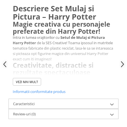
Descriere Set Mulaj si
Pictura – Harry Potter
Magie creativa cu personajele
preferate din Harry Potter!
Intra in lumea vrajitorilor cu
Setul de Mulaj si Pictura
Harry Potter
de la SES Creative! Toarna ipsosul in matritele
tematice fabricate din plastic reciclat, lasa-le sa se intareasca
si picteaza opt figurine magice din universul Harry Potter
exact cum iti imaginezi!
Creativitate, distractie si
rezultate spectaculoase
Setul ofera o activitate completa – de la turnare pana la
VEZI MAI MULT
pictare – si incurajeaza creativitatea, rabdarea si
coordonarea copilului. Ideal pentru fanii Harry Potter si
Informatii conformitate produs
pentru micii artisti pasionati de figurine detaliate.
Materiale sigure si usor de
Caracteristici
utilizat
Review-uri
(0)
Matritele sunt fabricate din plastic reciclat, iar vopselele se
curata usor de pe maini si haine. Setul este complet si usor
de folosit, fiind potrivit pentru copii peste 5 ani.