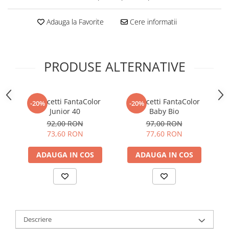
Adauga la Favorite
Cere informatii
PRODUSE ALTERNATIVE
Quercetti FantaColor
Quercetti FantaColor
-20%
-20%
Junior 40
Baby Bio
92,00 RON
97,00 RON
73,60 RON
77,60 RON
ADAUGA IN COS
ADAUGA IN COS
Descriere