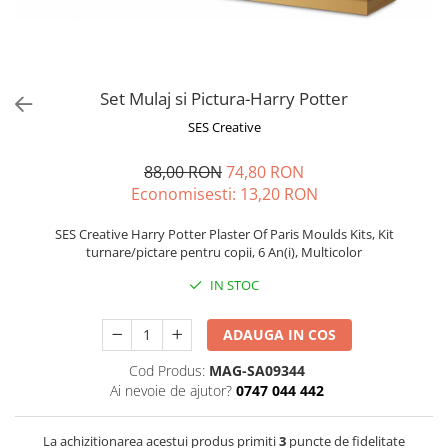
Jucarii de rol
Decoratiuni
Jucarii educative
Figurine jucarii mici
Jucarii electronice
Set Mulaj si Pictura-Harry Potter
Jucarii interactive
SES Creative
Frumusete si Bijuterii
88,00 RON
74,80 RON
Jocuri de societate
Economisesti:
13,20
RON
SES Creative Harry Potter Plaster Of Paris Moulds Kits, Kit
turnare/pictare pentru copii, 6 An(i), Multicolor
IN STOC
ADAUGA IN COS
Cod Produs:
MAG-SA09344
Ai nevoie de ajutor?
0747 044 442
La achizitionarea acestui produs primiti
3
puncte de fidelitate