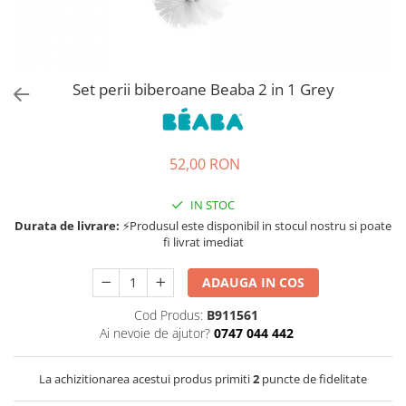
Jucarii de rol
Decoratiuni
Jucarii educative
Figurine jucarii mici
Jucarii electronice
Set perii biberoane Beaba 2 in 1 Grey
Jucarii interactive
Frumusete si Bijuterii
52,00 RON
Jocuri de societate
IN STOC
Durata de livrare:
⚡Produsul este disponibil in stocul nostru si poate
fi livrat imediat
ADAUGA IN COS
Cod Produs:
B911561
Ai nevoie de ajutor?
0747 044 442
La achizitionarea acestui produs primiti
2
puncte de fidelitate