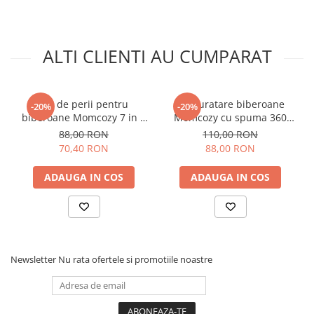
ALTI CLIENTI AU CUMPARAT
Set de perii pentru
Set curatare biberoane
-20%
-20%
biberoane Momcozy 7 in 1
Momcozy cu spuma 360
din silicon
Push-Press Green
88,00 RON
110,00 RON
70,40 RON
88,00 RON
ADAUGA IN COS
ADAUGA IN COS
Newsletter
Nu rata ofertele si promotiile noastre