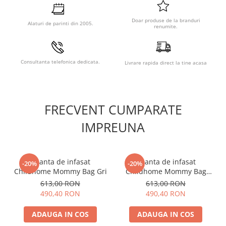
Doar produse de la branduri
Alaturi de parinti din 2005.
renumite.
Caracteristici Set perii
biberoane Beaba 2 in 1 Grey:
Consultanta telefonica dedicata.
Livrare rapida direct la tine acasa
Setul include 2 perii.
Perie universala pentru biberoane: compatibila cu orice
model de biberon cu gat larg sau standard.
FRECVENT CUMPARATE
Mini-perie integrata: ideala pentru tetine si accesorii mici.
IMPREUNA
Inel de suspendare.
Set practic, usor de depozitat.
Geanta de infasat
Geanta de infasat
-20%
-20%
Childhome Mommy Bag Gri
Childhome Mommy Bag
Ivoire
613,00 RON
613,00 RON
490,40 RON
490,40 RON
ADAUGA IN COS
ADAUGA IN COS