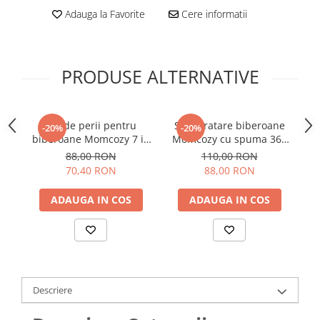
Adauga la Favorite
Cere informatii
PRODUSE ALTERNATIVE
Set de perii pentru
Set curatare biberoane
C
-20%
-20%
biberoane Momcozy 7 in
Momcozy cu spuma 360
Be
1 din silicon
Push-Press Green
88,00 RON
110,00 RON
70,40 RON
88,00 RON
ADAUGA IN COS
ADAUGA IN COS
Descriere