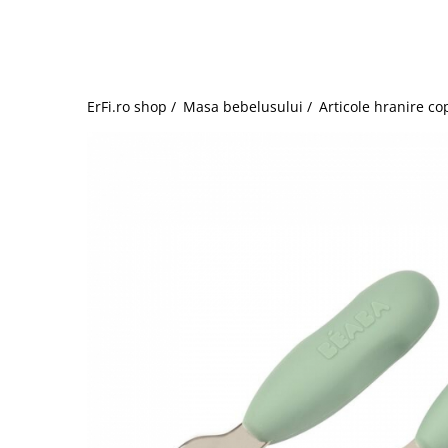
Jucarii de rol
Decoratiuni
Jucarii educative
Figurine jucarii mici
Jucarii electronice
ErFi.ro shop /
Masa bebelusului /
Articole hranire cop
Jucarii interactive
Frumusete si Bijuterii
Jocuri de societate