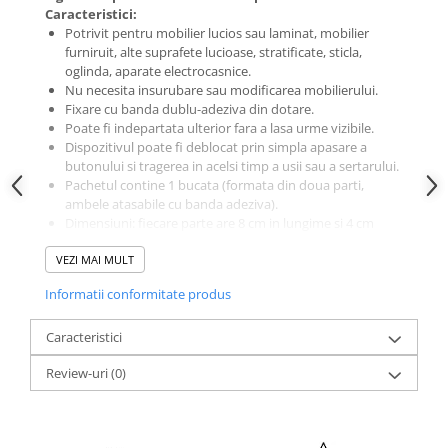
Caracteristici:
Potrivit pentru mobilier lucios sau laminat, mobilier
furniruit, alte suprafete lucioase, stratificate, sticla,
oglinda, aparate electrocasnice.
Nu necesita insurubare sau modificarea mobilierului.
Fixare cu banda dublu-adeziva din dotare.
Poate fi indepartata ulterior fara a lasa urme vizibile.
Dispozitivul poate fi deblocat prin simpla apasare a
butonului si tragerea in acelsi timp a usii sau a sertarului.
Pachetul contine 1 bucata (formata din doua parti,
ambele atasabile cu banda adeziva).
Dimensiuni: fiecare parte are 8 cm in lungime si 4 cm
latime.
VEZI MAI MULT
Confectionat din plastic de culoare alba.
Produs inedit, cu siguranta certificata SLG.
Informatii conformitate produs
Caracteristici
Review-uri
(0)