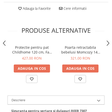
Adauga la Favorite
Cere informatii
PRODUSE ALTERNATIVE
Protectie pentru pat
Poarta retractabila
Pr
Childhome 120 cm, Fag
bebelusi Momcozy 140
Alb
cm Grey
co
427,00 RON
321,00 RON
ADAUGA IN COS
ADAUGA IN COS
Descriere
Siguranta pentru sertare si dulapuri REER 7307