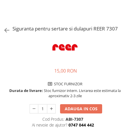
Jucarii de rol
Decoratiuni
Jucarii educative
Figurine jucarii mici
Jucarii electronice
Siguranta pentru sertare si dulapuri REER 7307
Jucarii interactive
Frumusete si Bijuterii
Jocuri de societate
15,00 RON
STOC FURNIZOR
Durata de livrare:
Stoc furnizor intern. Livrarea este estimata la
aproximativ 2-3 zile
ADAUGA IN COS
Cod Produs:
ABI-7307
Ai nevoie de ajutor?
0747 044 442