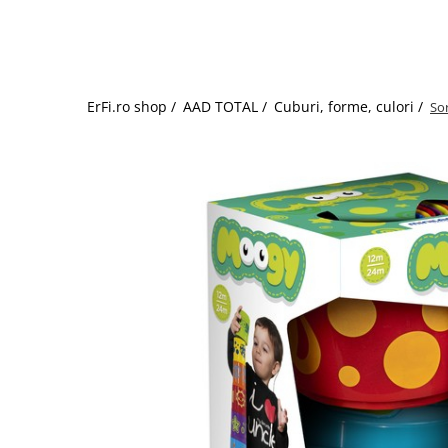
Jucarii de rol
Decoratiuni
Jucarii educative
Figurine jucarii mici
Jucarii electronice
ErFi.ro shop /
AAD TOTAL /
Cuburi, forme, culori /
So
Jucarii interactive
Frumusete si Bijuterii
Jocuri de societate