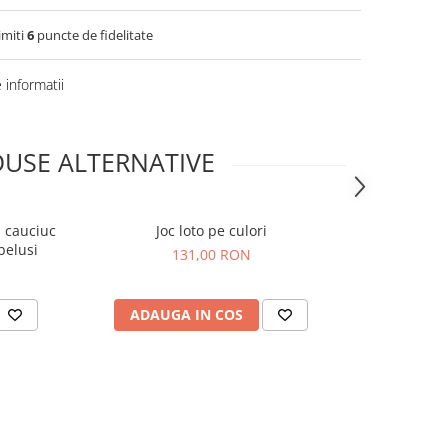
imiti
6
puncte de fidelitate
informatii
USE ALTERNATIVE
n cauciuc
Joc loto pe culori
Sortator de 
belusi
131,00 RON
ADAUGA IN COS
ADAUG