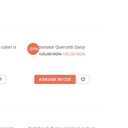
culori si
Sortator Quercetti Daisy
Triciclet
-20%
125,00 RON
100,00 RON
N
ADAUGA IN COS
AD