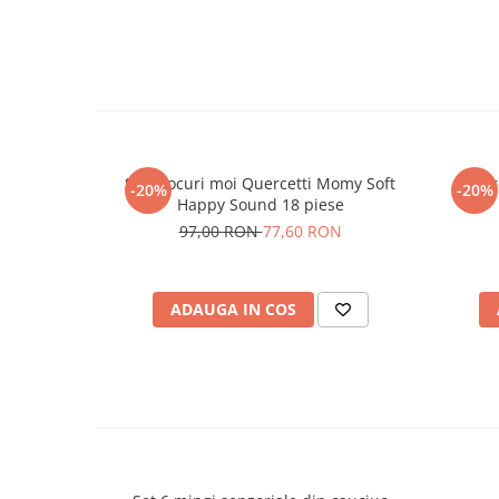
Set blocuri moi Quercetti Momy Soft
Quer
-20%
-20%
Happy Sound 18 piese
97,00 RON
77,60 RON
ADAUGA IN COS