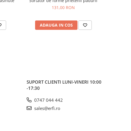
asinute
Sortator de forme prietenii padurii
Sortator d
131,00 RON
ADAUGA IN COS
AD
SUPORT CLIENTI
LUNI-VINERI 10:00
-17:30
0747 044 442
sales@erfi.ro