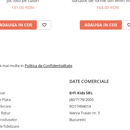
Joc loto pe culori
Sortator de forme din lemn m
131,00 RON
164,00 RON
ADAUGA IN COS
ADAUGA IN COS
la mai multe in
Politica de Confidentialitate
DATE COMERCIALE
par
ErFi Kids SRL
 Plata
J40/7179/2005
livrare
RO17494014
e Retur
Nerva Traian nr. 5
Produselor
Bucuresti
 fidelizare