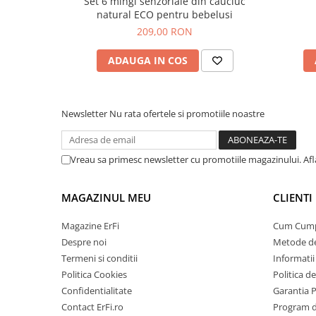
Set 6 mingi senzoriale din cauciuc
natural ECO pentru bebelusi
209,00 RON
ADAUGA IN COS
Newsletter
Nu rata ofertele si promotiile noastre
Vreau sa primesc newsletter cu promotiile magazinului. Af
MAGAZINUL MEU
CLIENTI
Magazine ErFi
Cum Cum
Despre noi
Metode de
Termeni si conditii
Informatii 
Politica Cookies
Politica d
Confidentialitate
Garantia 
Contact ErFi.ro
Program de