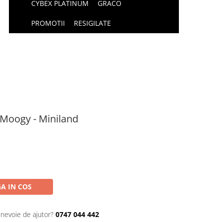
CYBEX PLATINUM
GRACO
PROMOTII
RESIGILATE
 Moogy - Miniland
A IN COS
 nevoie de ajutor?
0747 044 442