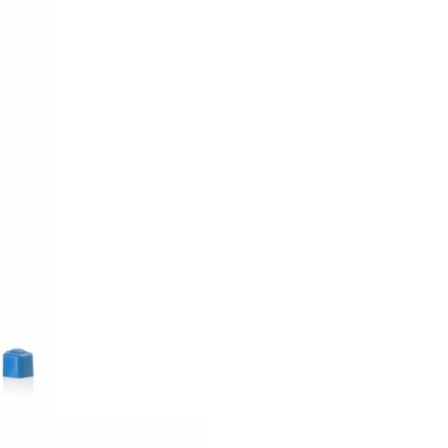
galetusa cu maner, 10 cupe cu
dimensiuni progresive, un cap
orificii pentru sortare si patr
de sortat. Sortare forme Giant
Moogy - Miniland este potrivi
joaca acasa, in parc sau la plaja
Utilizare si
depozitare
Cupele pot fi folosite pentru j
cu nisip, pot fi cladi unele pest
pentru a forma un turnulet d
inaltime sau se pot potrivi une
altele. Jucaria ocupa un spatiu
restrans, deoarece toate acces
pot fi pastrate in galetusa cu
Dimensiuni si
recomandari
Dimensiuni ambalaj: 15 x 15 x
Sortare forme Giantte Moogy 
Miniland este un set educativ 
pentru dezvoltarea abilitatilor
si cognitive ale copiilor.