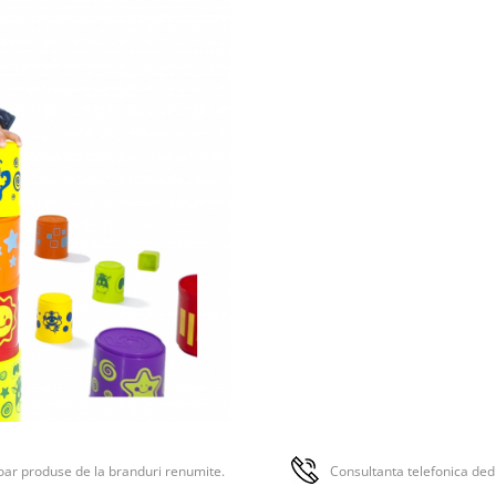
Atentie si sigu
Nu lasati ambalajele
jucariilor/produselor la inde
copiilor. Indepartati orice amba
jucariei/produsului inainte de 
produsul copilului. Va rugam 
supravegheati copilul in timpu
utilizarii. Pastrati instructiunile
etichetele pentru referinte vii
Pastrati jucaria departe de foc s
o de temperaturi ridicate si um
ar produse de la branduri renumite.
Consultanta telefonica ded