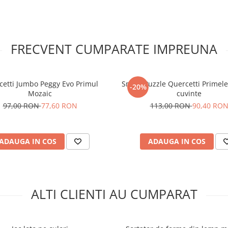
FRECVENT CUMPARATE IMPREUNA
cetti Jumbo Peggy Evo Primul
Smart Puzzle Quercetti Primele 
-20%
Mozaic
cuvinte
97,00 RON
77,60 RON
113,00 RON
90,40 RO
ADAUGA IN COS
ADAUGA IN COS
ALTI CLIENTI AU CUMPARAT