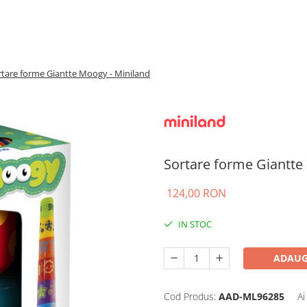
rtare forme Giantte Moogy - Miniland
Sortare forme Giantte
124,00 RON
IN STOC
ADAUG
Cod Produs:
AAD-ML96285
Ai