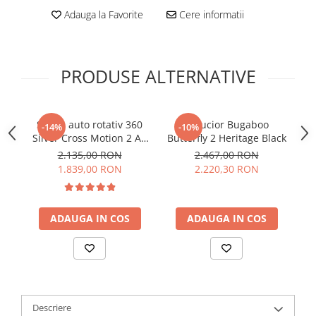
Adauga la Favorite
Cere informatii
PRODUSE ALTERNATIVE
Scaun auto rotativ 360
Carucior Bugaboo
C
-14%
-10%
Silver Cross Motion 2 All
Butterfly 2 Heritage Black
L
Size Space
2.135,00 RON
2.467,00 RON
1.839,00 RON
2.220,30 RON
ADAUGA IN COS
ADAUGA IN COS
Descriere