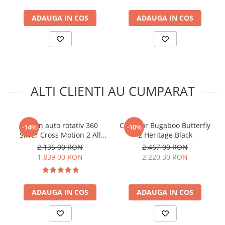
Eficient: elimina peste 99,9% din bacterii
(salmonella, enterobacterii, listeria).
ADAUGA IN COS
ADAUGA IN COS
2 spatii separate: in functie de capacitatea necesara.
Se opreste automat la sfarsitul ciclului: functioneaza
autonom.
Compatibil cu toate tipurile de biberoane.
Sterilizatorul vine echipat cu un cleste special si o cana
dozatoare pentru apa.
Cablu electric detasabil: usor de depozitat.
ALTI CLIENTI AU CUMPARAT
Scaun auto rotativ 360
Carucior Bugaboo Butterfly
-14%
-10%
Silver Cross Motion 2 All
2 Heritage Black
Size Space
2.135,00 RON
2.467,00 RON
1.839,00 RON
2.220,30 RON
ADAUGA IN COS
ADAUGA IN COS