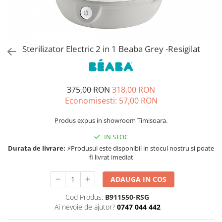
Jucarii de rol
Decoratiuni
Jucarii educative
Figurine jucarii mici
Jucarii electronice
Sterilizator Electric 2 in 1 Beaba Grey -Resigilat
Jucarii interactive
Frumusete si Bijuterii
375,00 RON
318,00 RON
Jocuri de societate
Economisesti:
57,00
RON
Produs expus in showroom Timisoara.
IN STOC
Durata de livrare:
⚡Produsul este disponibil in stocul nostru si poate
fi livrat imediat
ADAUGA IN COS
Cod Produs:
B911550-RSG
Ai nevoie de ajutor?
0747 044 442