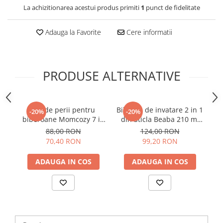
La achizitionarea acestui produs primiti
1
punct de fidelitate
Adauga la Favorite
Cere informatii
PRODUSE ALTERNATIVE
Set de perii pentru
Biberon de invatare 2 in 1
-20%
-20%
biberoane Momcozy 7 in
din Sticla Beaba 210 ml
1 din silicon
Sage Green
M
88,00 RON
124,00 RON
70,40 RON
99,20 RON
ADAUGA IN COS
ADAUGA IN COS