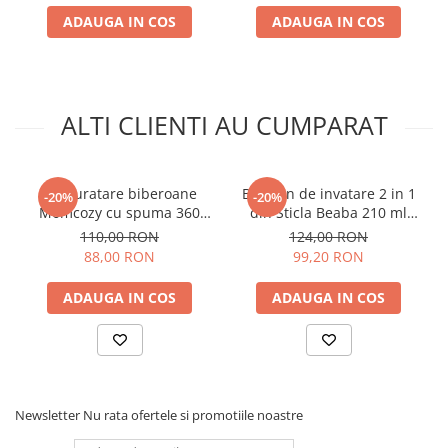
depozitare reutilizabila
ADAUGA IN COS
ADAUGA IN COS
Sustenabilitatea este o prioritatea pentru noi. Dorim sa
oferim parintilor sansa de a reutiliza ambalajele noastre in
loc sa le arunce. De aceea, fiecare Suzeta NUK este acum
disponibila intr-o cutie rezistenta, reutilizabila, ce mentine
ALTI CLIENTI AU CUMPARAT
suzeta curata si protejata - solutia ideala in calatorii sau la
plimbare, pentru a evita ca insotitorul favorit al copilului sa
se murdareasca. In plus, poate fi sterilizata in cuptorul cu
microunde.
Set curatare biberoane
Biberon de invatare 2 in 1
-20%
-20%
Momcozy cu spuma 360
din Sticla Beaba 210 ml
Push-Press Green
Sage Green
110,00 RON
124,00 RON
88,00 RON
99,20 RON
ADAUGA IN COS
ADAUGA IN COS
Newsletter
Nu rata ofertele si promotiile noastre