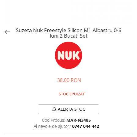
Jucarii de rol
Decoratiuni
Jucarii educative
Figurine jucarii mici
Jucarii electronice
Suzeta Nuk Freestyle Silicon M1 Albastru 0-6
luni 2 Bucati Set
Jucarii interactive
Frumusete si Bijuterii
Jocuri de societate
38,00 RON
STOC EPUIZAT
ALERTA STOC
Cod Produs:
MAR-N3485
Ai nevoie de ajutor?
0747 044 442