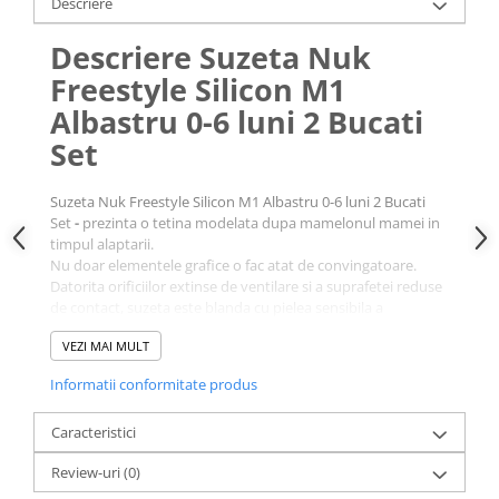
Descriere
Descriere Suzeta Nuk
Freestyle Silicon M1
Albastru 0-6 luni 2 Bucati
Set
Suzeta Nuk Freestyle Silicon M1 Albastru 0-6 luni 2 Bucati
Set
-
prezinta o tetina modelata dupa mamelonul mamei in
timpul alaptarii.
Nu doar elementele grafice o fac atat de convingatoare.
Datorita orificiilor extinse de ventilare si a suprafetei reduse
de contact, suzeta este blanda cu pielea sensibila a
bebelusilor. Are integrat un inel discret, usor de apucat, chiar
VEZI MAI MULT
si de micile manute. Materialul transparent din silicon este
usor de curatat si este rezistent la temperaturi ridicate. Nu
Informatii conformitate produs
contine substante daunatoare, este rezistent la fierbere,
fara miros, transparent si are o suprafata neteda.
Caracteristici
Caracteristici Suzeta Nuk
Review-uri
(0)
Freestyle Silicon M1 Albastru 0-