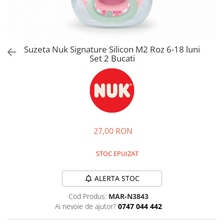
Jucarii de rol
Decoratiuni
Jucarii educative
Figurine jucarii mici
Jucarii electronice
Suzeta Nuk Signature Silicon M2 Roz 6-18 luni
Set 2 Bucati
Jucarii interactive
Frumusete si Bijuterii
Jocuri de societate
27,00 RON
STOC EPUIZAT
ALERTA STOC
Cod Produs:
MAR-N3843
Ai nevoie de ajutor?
0747 044 442