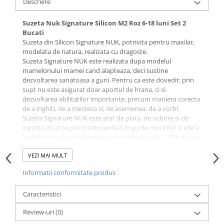
Descriere
Suzeta Nuk Signature Silicon M2 Roz 6-18 luni Set 2
Bucati
Suzeta din Silicon Signature NUK, potrivita pentru maxilar,
modelata de natura, realizata cu dragoste.
Suzeta Signature NUK este realizata dupa modelul
mamelonului mamei cand alapteaza, deci sustine
dezvoltarea sanatoasa a gurii. Pentru ca este dovedit: prin
supt nu este asigurat doar aportul de hrana, ci si
dezvoltarea abilitatilor importante, precum maniera corecta
de a inghiti, de a mesteca si, de asemenea, de a vorbi.
Suzeta Signature NUK este atat de plata, de subtire si de
ingusta incat se potriveste perfect in gurile micutilor si ofera
limbii indeajuns spatiu pentru miscari naturale. 100% dintre
ortodonti recunosc ca aceasta este forma potrivita si
confirma ca Suzetele NUK nu cauzeaza anomalii dentare sau
VEZI MAI MULT
probleme la nivelul maxilarului.
Informatii conformitate produs
Insa, acum, populara Suzeta NUK are si o infatisare
atragatoare, cu o baza in forma de inima si cu un inel
modern de apucare. Facand micul chip al copilului sa arate si
Caracteristici
mai dragalas.
Review-uri
(0)
De dragul sustenabilitatii: Suzeta NUK intr-o cutie de
depozitare reutilizabila