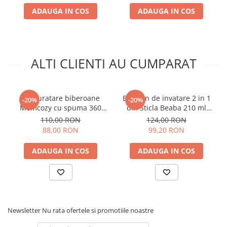
EN1400.
ADAUGA IN COS
ADAUGA IN COS
ALTI CLIENTI AU CUMPARAT
Set curatare biberoane
Biberon de invatare 2 in 1
-20%
-20%
Momcozy cu spuma 360
din Sticla Beaba 210 ml
Push-Press Green
Sage Green
110,00 RON
124,00 RON
88,00 RON
99,20 RON
ADAUGA IN COS
ADAUGA IN COS
Newsletter
Nu rata ofertele si promotiile noastre