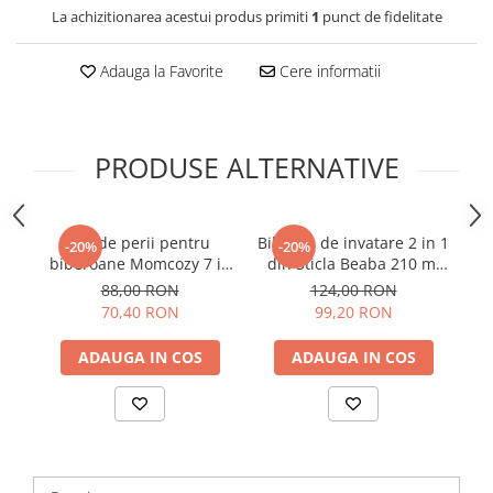
La achizitionarea acestui produs primiti
1
punct de fidelitate
Adauga la Favorite
Cere informatii
PRODUSE ALTERNATIVE
Set de perii pentru
Biberon de invatare 2 in 1
-20%
-20%
biberoane Momcozy 7 in
din Sticla Beaba 210 ml
1 din silicon
Sage Green
M
88,00 RON
124,00 RON
70,40 RON
99,20 RON
ADAUGA IN COS
ADAUGA IN COS