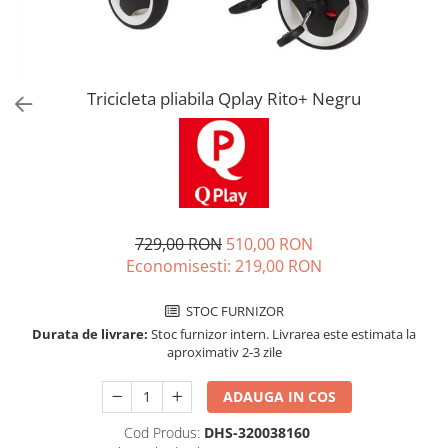
Jucarii de rol
Decoratiuni
Jucarii educative
Figurine jucarii mici
Jucarii electronice
Tricicleta pliabila Qplay Rito+ Negru
Jucarii interactive
Frumusete si Bijuterii
Jocuri de societate
729,00 RON
510,00 RON
Economisesti:
219,00
RON
STOC FURNIZOR
Durata de livrare:
Stoc furnizor intern. Livrarea este estimata la
aproximativ 2-3 zile
ADAUGA IN COS
Cod Produs:
DHS-320038160