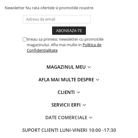
A se urma instructiunile si pasii de asamblare exact cum
Newsletter
Nu rata ofertele si promotiile noastre
sunt descrisi in manual de instructiuni si utilizare!
Vreau sa primesc newsletter cu promotiile
magazinului. Afla mai multe in
Politica de
Confidentialitate
MAGAZINUL MEU
AFLA MAI MULTE DESPRE
CLIENTI
SERVICII ERFI
DATE COMERCIALE
SUPORT CLIENTI
LUNI-VINERI 10:00 -17:30