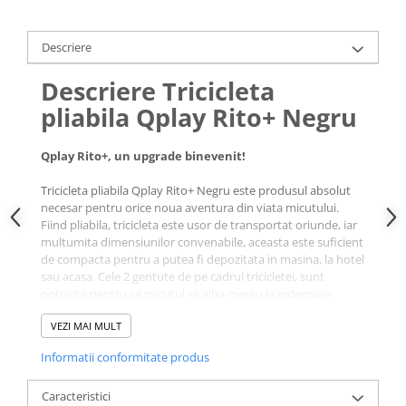
Descriere
Descriere Tricicleta
pliabila Qplay Rito+ Negru
Qplay Rito+, un upgrade binevenit!
Tricicleta pliabila Qplay Rito+ Negru este produsul absolut
necesar pentru orice noua aventura din viata micutului.
Fiind pliabila, tricicleta este usor de transportat oriunde, iar
multumita dimensiunilor convenabile, aceasta este suficient
de compacta pentru a putea fi depozitata in masina, la hotel
sau acasa. Cele 2 gentute de pe cadrul tricicletei, sunt
potrivite pentru ca micutul sa aiba mereu la indemana
jucaria preferata sau gustarea favorita.
VEZI MAI MULT
Qplay Rito+ evolueaza pe masura ce nevoile copilului cresc.
Informatii conformitate produs
Dotata cu 2 seturi de suporti de picioare, tricicleta poate fi
utilizata de la varsta de 12 luni gratie suportului de picioare
Caracteristici
pentru bebelusi care asigura o pozitie confortabila si sigura.