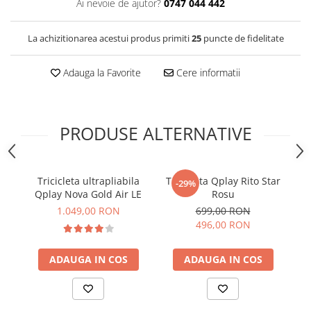
Ai nevoie de ajutor?
0747 044 442
La achizitionarea acestui produs primiti
25
puncte de fidelitate
Adauga la Favorite
Cere informatii
PRODUSE ALTERNATIVE
Tricicleta ultrapliabila
Tricicleta Qplay Rito Star
Tr
-29%
Qplay Nova Gold Air LE
Rosu
Li
1.049,00 RON
699,00 RON
496,00 RON
ADAUGA IN COS
ADAUGA IN COS