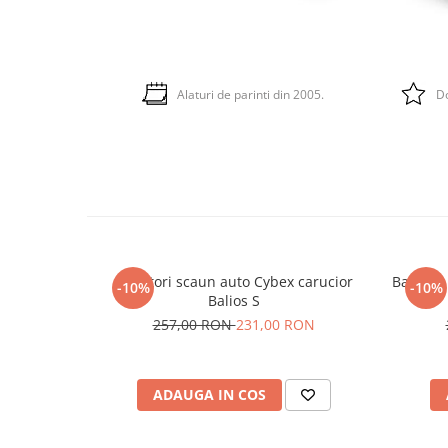
Alaturi de parinti din 2005.
Do
Adaptori scaun auto Cybex carucior
Bara de 
-10%
-10%
Balios S
257,00 RON
231,00 RON
ADAUGA IN COS