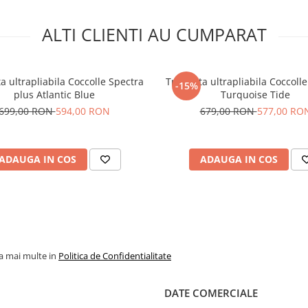
duble ergonomice
ALTI CLIENTI AU CUMPARAT
ta ultrapliabila Coccolle Spectra
Tricicleta ultrapliabila Coccoll
-15%
plus Atlantic Blue
Turquoise Tide
699,00 RON
594,00 RON
679,00 RON
577,00 RO
ADAUGA IN COS
ADAUGA IN COS
la mai multe in
Politica de Confidentialitate
DATE COMERCIALE