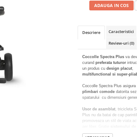
ADAUGA IN COS
Caracteristici
Descriere
Review-uri
(0)
Coccolle Spectra Plus
va dev
curand
preferata tuturor
intruc
un produs cu
design placut
,
multifunctional si super-plia
Coccolle Spectra Plus asigura 
plimbari comode
datorita sezu
spatarului cu dimensiuni gene
Usor de asamblat
, tricicleta 
Plus nu da batai de cap parintil
promoveaza un stil de viata act
aer liber. Gratie
sistemului de 
usor de utilizat
, produsul poate