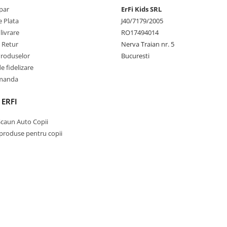
par
ErFi Kids SRL
 Plata
J40/7179/2005
livrare
RO17494014
e Retur
Nerva Traian nr. 5
Produselor
Bucuresti
 fidelizare
omanda
 ERFI
Scaun Auto Copii
 produse pentru copii