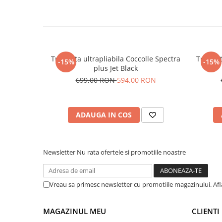
Tricicleta ultrapliabila Coccolle Spectra
Tricicle
-15%
-15%
plus Jet Black
699,00 RON
594,00 RON
ADAUGA IN COS
Newsletter
Nu rata ofertele si promotiile noastre
Vreau sa primesc newsletter cu promotiile magazinului. Af
MAGAZINUL MEU
CLIENTI