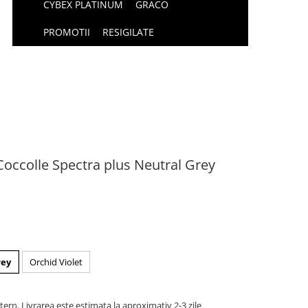
CYBEX PLATINUM
GRACO
PROMOTII
RESIGILATE
a Coccolle Spectra plus Neutral Grey
rey
Orchid Violet
tern. Livrarea este estimata la aproximativ 2-3 zile