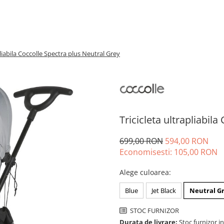
pliabila Coccolle Spectra plus Neutral Grey
Tricicleta ultrapliabil
699,00 RON
594,00 RON
Economisesti:
105,00
RON
Alege culoarea
:
Blue
Jet Black
Neutral G
STOC FURNIZOR
Durata de livrare:
Stoc furnizor in