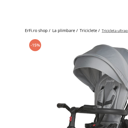
Jucarii de rol
Decoratiuni
Jucarii educative
Figurine jucarii mici
Jucarii electronice
ErFi.ro shop /
La plimbare /
Triciclete /
Tricicleta ultra
Jucarii interactive
Frumusete si Bijuterii
-15%
Jocuri de societate