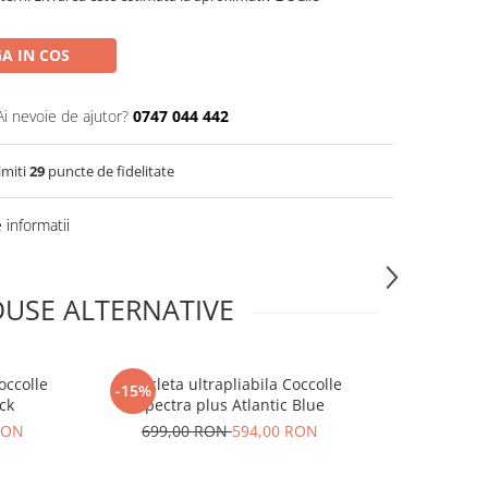
A IN COS
Ai nevoie de ajutor?
0747 044 442
imiti
29
puncte de fidelitate
informatii
USE ALTERNATIVE
Coccolle
Tricicleta ultrapliabila Coccolle
Tricicleta 
-15%
-15%
ck
Spectra plus Atlantic Blue
Spectr
RON
699,00 RON
594,00 RON
679,0