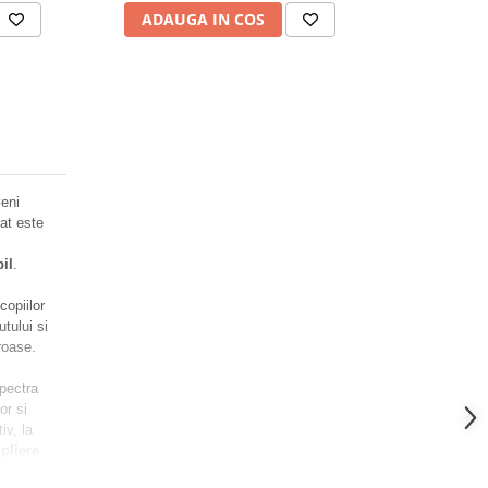
ADAUGA IN COS
ADAUG
eni
at este
bil
.
copiilor
tului si
roase.
Spectra
or si
iv, la
pliere
 fi luat