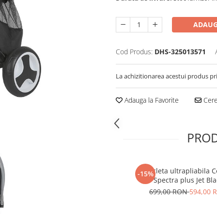
ADAUG
Cod Produs:
DHS-325013571
La achizitionarea acestui produs pr
Adauga la Favorite
Cere 
PROD
Tricicleta ultrapliabila 
-15%
Spectra plus Jet Bla
699,00 RON
594,00 