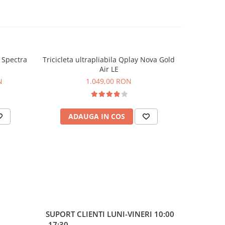
e Spectra
Tricicleta ultrapliabila Qplay Nova Gold
Tricicleta
-17%
Air LE
N
1.049,00 RON
89
ADAUGA IN COS
AD
SUPORT CLIENTI
LUNI-VINERI 10:00
-17:30