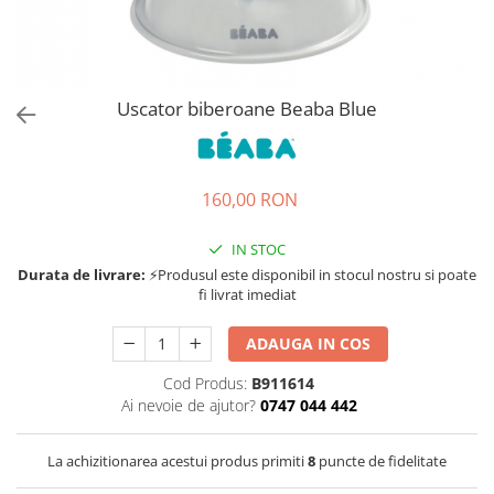
Jucarii de rol
Decoratiuni
Jucarii educative
Figurine jucarii mici
Jucarii electronice
Uscator biberoane Beaba Blue
Jucarii interactive
Frumusete si Bijuterii
160,00 RON
Jocuri de societate
IN STOC
Durata de livrare:
⚡Produsul este disponibil in stocul nostru si poate
fi livrat imediat
ADAUGA IN COS
Cod Produs:
B911614
Ai nevoie de ajutor?
0747 044 442
La achizitionarea acestui produs primiti
8
puncte de fidelitate