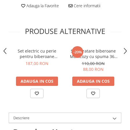
Adauga la Favorite
Cere informatii
PRODUSE ALTERNATIVE
Set electric cu perie
Set curatare biberoane
C
-20%
pentru biberoane
Momcozy cu spuma 360
Be
Momcozy 7 in 1 Green
Push-Press Green
187,00 RON
110,00 RON
88,00 RON
ADAUGA IN COS
ADAUGA IN COS
Descriere