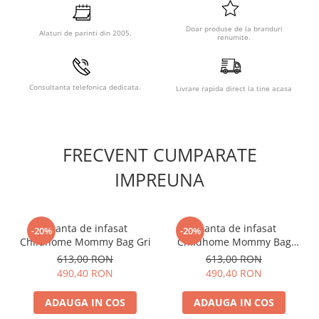
Doar produse de la branduri
Alaturi de parinti din 2005.
renumite.
Caracteristici Uscator
biberoane Beaba Blue:
Consultanta telefonica dedicata.
Livrare rapida direct la tine acasa
Folosit pentru a usca biberoanele si accesoriile (tetine,
inele, capace).
Compact, se poate demonta pentru depozitare.
FRECVENT CUMPARATE
Capacitate mare, pana la 6 biberoane si accesorii.
Structura din tije: permite aerului sa circule liber.
IMPREUNA
Intretinere: spalare manuala sau masina de spalat vase.
Geanta de infasat
Geanta de infasat
-20%
-20%
Childhome Mommy Bag Gri
Childhome Mommy Bag
Ivoire
613,00 RON
613,00 RON
490,40 RON
490,40 RON
ADAUGA IN COS
ADAUGA IN COS