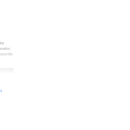
tiv
anelor,
esoriile
us