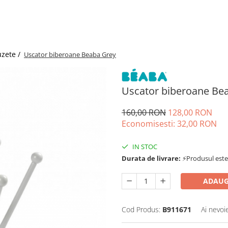
uzete /
Uscator biberoane Beaba Grey
Uscator biberoane Be
160,00 RON
128,00 RON
Economisesti:
32,00
RON
IN STOC
Durata de livrare:
⚡Produsul este d
ADAUG
Cod Produs:
B911671
Ai nevoi