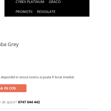
CYBEX PLATINUM
GRACO
PROMOTII
RESIGILATE
aba Grey
isponibil in stocul nostru si poate fi livrat imediat
A IN COS
e de ajutor?
0747 044 442