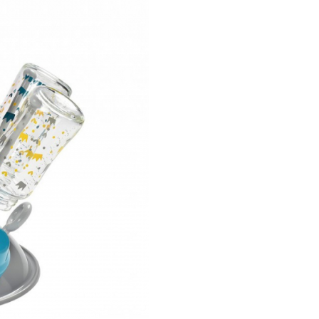
Caracteristici
Uscator bibero
Beaba Grey:
Folosit pentru a usca bibe
si accesoriile (tetine, inele,
Compact, se poate demon
pentru depozitare.
Capacitate mare, pana la 6
biberoane si accesorii.
Structura din tije: permite 
sa circule liber.
Intretinere: spalare manua
masina de spalat vase.