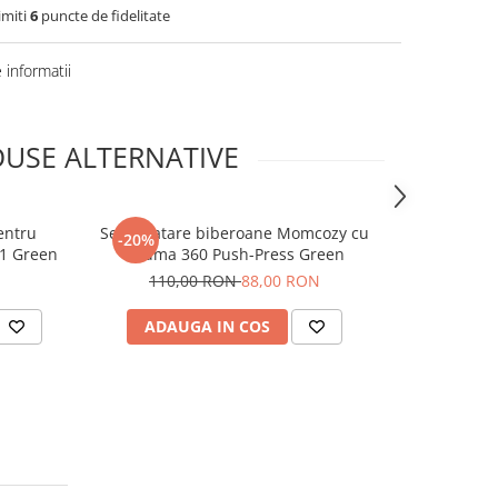
imiti
6
puncte de fidelitate
informatii
USE ALTERNATIVE
entru
Set curatare biberoane Momcozy cu
Cana cu pai 
-20%
-20%
 1 Green
spuma 360 Push-Press Green
110,00 RON
88,00 RON
75,0
ADAUGA IN COS
ADAUG