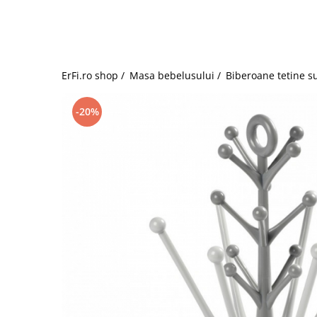
Jucarii de rol
Decoratiuni
Jucarii educative
Figurine jucarii mici
Jucarii electronice
ErFi.ro shop /
Masa bebelusului /
Biberoane tetine s
Jucarii interactive
Frumusete si Bijuterii
-20%
Jocuri de societate