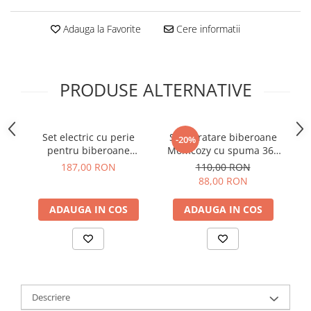
Adauga la Favorite
Cere informatii
PRODUSE ALTERNATIVE
Set electric cu perie
Set curatare biberoane
Us
-20%
pentru biberoane
Momcozy cu spuma 360
Momcozy 7 in 1 Green
Push-Press Green
187,00 RON
110,00 RON
88,00 RON
ADAUGA IN COS
ADAUGA IN COS
Descriere