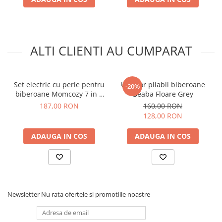
ALTI CLIENTI AU CUMPARAT
Set electric cu perie pentru
Uscator pliabil biberoane
-20%
biberoane Momcozy 7 in 1
Beaba Floare Grey
Green
187,00 RON
160,00 RON
128,00 RON
ADAUGA IN COS
ADAUGA IN COS
Newsletter
Nu rata ofertele si promotiile noastre