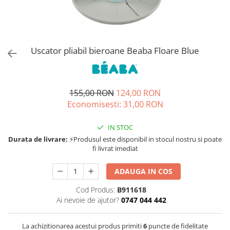
Jucarii de rol
Decoratiuni
Jucarii educative
Figurine jucarii mici
Jucarii electronice
Uscator pliabil bieroane Beaba Floare Blue
Jucarii interactive
Frumusete si Bijuterii
155,00 RON
124,00 RON
Jocuri de societate
Economisesti:
31,00
RON
IN STOC
Durata de livrare:
⚡Produsul este disponibil in stocul nostru si poate
fi livrat imediat
ADAUGA IN COS
Cod Produs:
B911618
Ai nevoie de ajutor?
0747 044 442
La achizitionarea acestui produs primiti
6
puncte de fidelitate