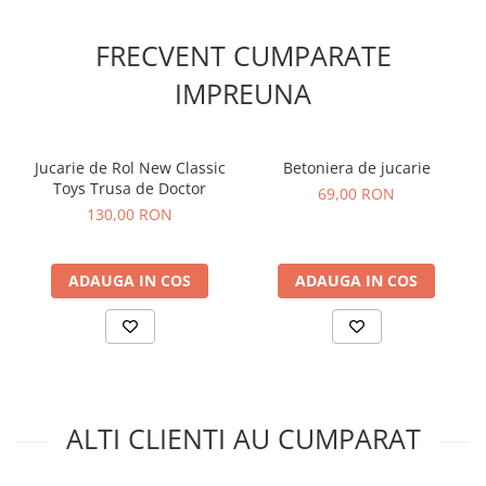
constructii de jucarie cu sunete si lumini, 16-18 cm,
plug de zapada
este conceput pentru joaca intensa. Este
FRECVENT CUMPARATE
ideal pentru copii cu varsta de peste 3 ani si poate fi folosit
atat in interior, cat si in exterior.
IMPREUNA
Jucarie de Rol New Classic
Betoniera de jucarie
Toys Trusa de Doctor
69,00 RON
130,00 RON
ADAUGA IN COS
ADAUGA IN COS
ALTI CLIENTI AU CUMPARAT