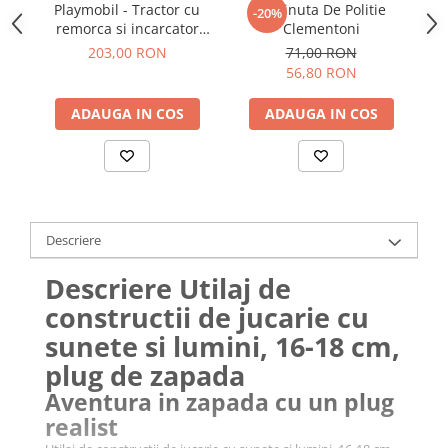
Playmobil - Tractor cu
Masinuta De Politie
-20%
remorca si incarcator
Clementoni
frontal
203,00 RON
71,00 RON
56,80 RON
ADAUGA IN COS
ADAUGA IN COS
Descriere
Descriere Utilaj de
constructii de jucarie cu
sunete si lumini, 16-18 cm,
plug de zapada
Aventura in zapada cu un plug
realist