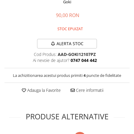
Jucarii de rol
Goki
Decoratiuni
Jucarii educative
90,00 RON
Figurine jucarii mici
Jucarii electronice
STOC EPUIZAT
Jucarii interactive
ALERTA STOC
Frumusete si Bijuterii
Cod Produs:
AAD-GOKI12107PZ
Jocuri de societate
Ai nevoie de ajutor?
0747 044 442
La achizitionarea acestui produs primiti
4
puncte de fidelitate
Adauga la Favorite
Cere informatii
PRODUSE ALTERNATIVE