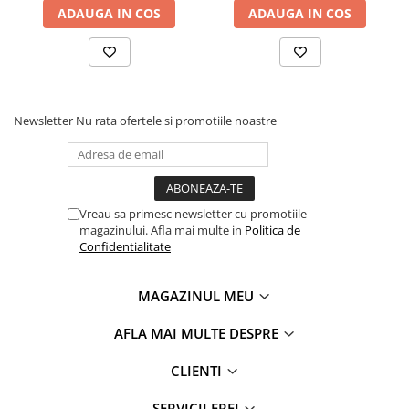
ADAUGA IN COS
ADAUGA IN COS
Newsletter
Nu rata ofertele si promotiile noastre
Vreau sa primesc newsletter cu promotiile
magazinului. Afla mai multe in
Politica de
Confidentialitate
MAGAZINUL MEU
AFLA MAI MULTE DESPRE
Childhome
, brandul de produse premium pentru bebelusi
nascut in Belgia, transforma camera celui mic intr-un loc al
CLIENTI
culorii, echilibrului, starii de bine pentru intreaga familie.
SERVICII ERFI