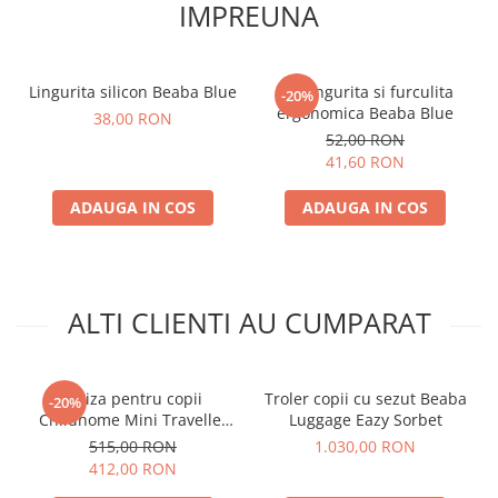
IMPREUNA
Caracteristici Valiza pentru
Lingurita silicon Beaba Blue
Set lingurita si furculita
-20%
copii Childhome Mini Traveller
ergonomica Beaba Blue
38,00 RON
Kaki:
52,00 RON
41,60 RON
Valiza pentru copii cu dimensiuni compacte.
Ideala pentru 1 sau mai multe nopti.
ADAUGA IN COS
ADAUGA IN COS
Elastic pentru a mentine lucrurile la locul lor.
Curea de transport.
Eticheta pentru nume.
Caracteristici tehnice:
ALTI CLIENTI AU CUMPARAT
Dimensiuni: 40 x 30 x 15 cm.
Material: 65% bumbac, 35% poliester; Captuseala: 100%
Valiza pentru copii
Troler copii cu sezut Beaba
-20%
nailon.
Childhome Mini Traveller
Luggage Eazy Sorbet
Greutate sustinuta: 4 kg.
Albastru/Alb
Intretinere: Curatati cu o carpa umeda si uscati imediat.
515,00 RON
1.030,00 RON
412,00 RON