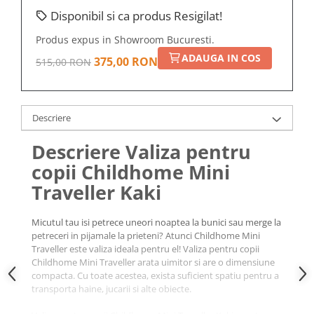
Disponibil si ca produs Resigilat!
Produs expus in Showroom Bucuresti.
ADAUGA IN COS
375,00 RON
515,00 RON
Descriere
Descriere Valiza pentru
copii Childhome Mini
Traveller Kaki
Micutul tau isi petrece uneori noaptea la bunici sau merge la
petreceri in pijamale la prieteni? Atunci Childhome Mini
Traveller este valiza ideala pentru el! Valiza pentru copii
Childhome Mini Traveller arata uimitor si are o dimensiune
compacta. Cu toate acestea, exista suficient spatiu pentru a
transporta haine, jucarii si alte obiecte.