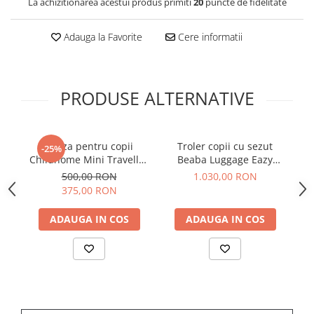
La achizitionarea acestui produs primiti
20
puncte de fidelitate
Adauga la Favorite
Cere informatii
PRODUSE ALTERNATIVE
Valiza pentru copii
Troler copii cu sezut
-25%
Childhome Mini Traveller
Beaba Luggage Eazy
Ch
Kaki - Resigilat
Sorbet
500,00 RON
1.030,00 RON
375,00 RON
ADAUGA IN COS
ADAUGA IN COS