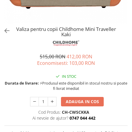
Jucarii de rol
Decoratiuni
Jucarii educative
Figurine jucarii mici
Jucarii electronice
Valiza pentru copii Childhome Mini Traveller
Kaki
Jucarii interactive
Frumusete si Bijuterii
Jocuri de societate
515,00 RON
412,00 RON
Economisesti:
103,00
RON
IN STOC
Durata de livrare:
⚡Produsul este disponibil in stocul nostru si poate
fi livrat imediat
ADAUGA IN COS
Cod Produs:
CH-CWSCKKA
Ai nevoie de ajutor?
0747 044 442