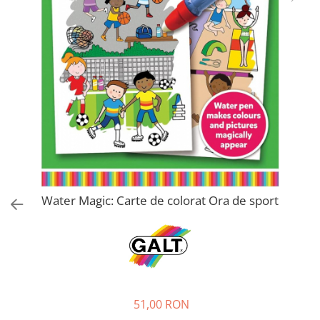
Jucarii de rol
Decoratiuni
Jucarii educative
Figurine jucarii mici
Jucarii electronice
Jucarii interactive
Frumusete si Bijuterii
Jocuri de societate
Water Magic: Carte de colorat Ora de sport
51,00 RON