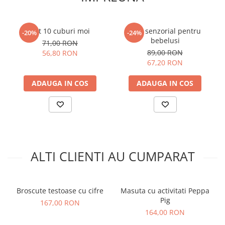
Set 10 cuburi moi
Cub senzorial pentru
-20%
-24%
bebelusi
71,00 RON
89,00 RON
56,80 RON
67,20 RON
ADAUGA IN COS
ADAUGA IN COS
ALTI CLIENTI AU CUMPARAT
Broscute testoase cu cifre
Masuta cu activitati Peppa
Pig
167,00 RON
164,00 RON