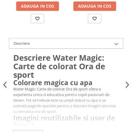
ADAUGA IN COS
ADAUGA IN COS
Descriere
Descriere Water Magic:
Carte de colorat Ora de
sport
Colorare magica cu apa
Water Magic: Carte de colorat Ora de sport ofera o
experienta unica si educativa pentru copiii pasionati de
desen. Tot ce trebuie este sa umpli stiloul cu apa si sa
colorezi paginile speciale pentru a dezvalui imagini ascunse
cu tematica ora de sport.
Imagini reutilizabile si usor de
folosit
Cartea contine 6 imagini reutilizabile care se coloreaza cu