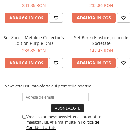
Jucarii de rol
Decoratiuni
233,86 RON
233,86 RON
Jucarii educative
ADAUGA IN COS
ADAUGA IN COS
Figurine jucarii mici
Jucarii electronice
Set Zaruri Metalice Collector's
Jucarii interactive
Set Benzi Elastice Jocuri de
Edition Purple DnD
Societate
Frumusete si Bijuterii
233,86 RON
147,43 RON
Jocuri de societate
ADAUGA IN COS
ADAUGA IN COS
Newsletter
Nu rata ofertele si promotiile noastre
Vreau sa primesc newsletter cu promotiile
magazinului. Afla mai multe in
Politica de
Confidentialitate