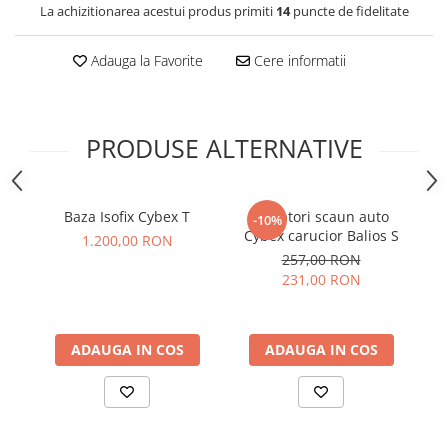
La achizitionarea acestui produs primiti
14
puncte de fidelitate
Adauga la Favorite
Cere informatii
PRODUSE ALTERNATIVE
Baza Isofix Cybex T
Adaptori scaun auto
Hu
-10%
Cybex carucior Balios S
1.200,00 RON
257,00 RON
231,00 RON
ADAUGA IN COS
ADAUGA IN COS