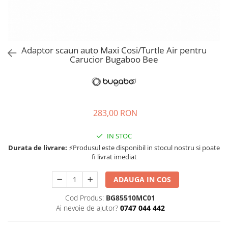
Jucarii de rol
Decoratiuni
Jucarii educative
Figurine jucarii mici
Jucarii electronice
Adaptor scaun auto Maxi Cosi/Turtle Air pentru
Carucior Bugaboo Bee
Jucarii interactive
Frumusete si Bijuterii
Jocuri de societate
283,00 RON
IN STOC
Durata de livrare:
⚡Produsul este disponibil in stocul nostru si poate
fi livrat imediat
ADAUGA IN COS
Cod Produs:
BG85510MC01
Ai nevoie de ajutor?
0747 044 442