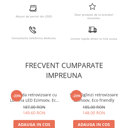
Doar produse de la branduri
Alaturi de parinti din 2005.
renumite.
Consultanta telefonica dedicata.
Livrare rapida direct la tine acasa
FRECVENT CUMPARATE
IMPREUNA
Oglinda retrovizoare cu
Set 2 Oglinzi retrovizoare
-20%
-20%
Lumina LED Ezimoov, Eco
Ezimoov, Eco friendly
friendly
187,00 RON
185,00 RON
149,60 RON
148,00 RON
ADAUGA IN COS
ADAUGA IN COS