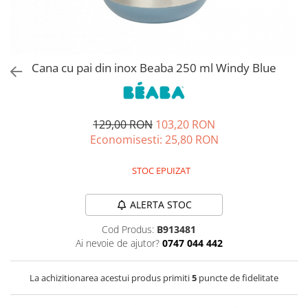
Jucarii de rol
Decoratiuni
Jucarii educative
Figurine jucarii mici
Jucarii electronice
Cana cu pai din inox Beaba 250 ml Windy Blue
Jucarii interactive
Frumusete si Bijuterii
129,00 RON
103,20 RON
Jocuri de societate
Economisesti:
25,80
RON
STOC EPUIZAT
ALERTA STOC
Cod Produs:
B913481
Ai nevoie de ajutor?
0747 044 442
La achizitionarea acestui produs primiti
5
puncte de fidelitate