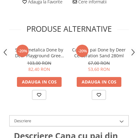
Adauga la Favorite
Cere informatii
PRODUSE ALTERNATIVE
Sticla metalica Done by
Cana cu pai Done by Deer
C
-20%
-20%
Deer Playground Green
Celebration Sand 280ml
Be
350 ml
103,00 RON
67,00 RON
82,40 RON
53,60 RON
ADAUGA IN COS
ADAUGA IN COS
Descriere
Descriere Cana cu pai din