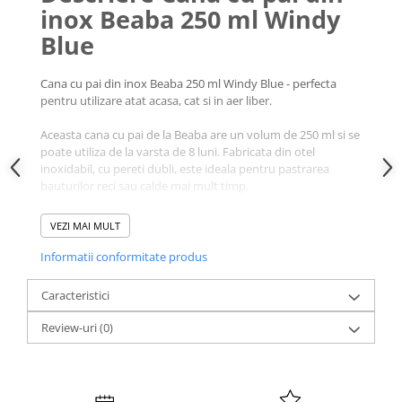
inox Beaba 250 ml Windy
Blue
Cana cu pai din inox Beaba 250 ml Windy Blue - perfecta
pentru utilizare atat acasa, cat si in aer liber.
Aceasta cana cu pai de la Beaba are un volum de 250 ml si se
poate utiliza de la varsta de 8 luni. Fabricata din otel
inoxidabil, cu pereti dubli, este ideala pentru pastrarea
bauturilor reci sau calde mai mult timp.
VEZI MAI MULT
Informatii conformitate produs
Caracteristici
Review-uri
(0)