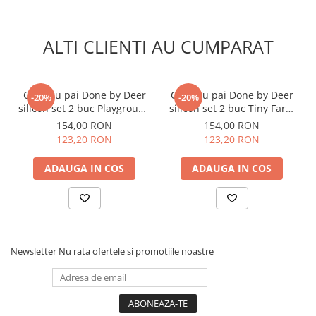
Alte materiale: pai din silicon, baza, manere si capac din
polipropilena + TPE.
Volum 250 ml.
ALTI CLIENTI AU CUMPARAT
Greutate: 210 gr.
Dimensiuni cu manerele montate: 12 x 7.4 x 15.5 cm.
Intretinere: se recomanda spalarea manuala (daca este
posibil, la masina de spalat vase la program delicat).
Cana cu pai Done by Deer
Cana cu pai Done by Deer
-20%
-20%
silicon set 2 buc Playground
silicon set 2 buc Tiny Farm
Green
Blue
154,00 RON
154,00 RON
123,20 RON
123,20 RON
ADAUGA IN COS
ADAUGA IN COS
Newsletter
Nu rata ofertele si promotiile noastre