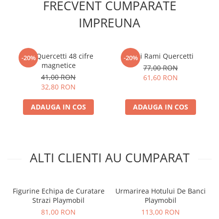
FRECVENT CUMPARATE
IMPREUNA
Set Quercetti 48 cifre
Mini Rami Quercetti
-20%
-20%
magnetice
77,00 RON
41,00 RON
61,60 RON
32,80 RON
ADAUGA IN COS
ADAUGA IN COS
ALTI CLIENTI AU CUMPARAT
Figurine Echipa de Curatare
Urmarirea Hotului De Banci
Strazi Playmobil
Playmobil
81,00 RON
113,00 RON