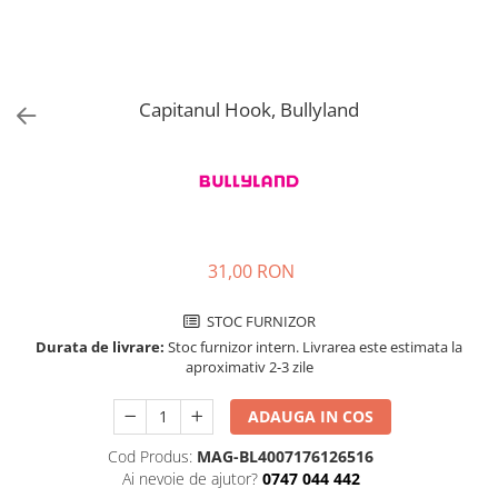
Jucarii de rol
Decoratiuni
Jucarii educative
Figurine jucarii mici
Jucarii electronice
Capitanul Hook, Bullyland
Jucarii interactive
Frumusete si Bijuterii
Jocuri de societate
31,00 RON
STOC FURNIZOR
Durata de livrare:
Stoc furnizor intern. Livrarea este estimata la
aproximativ 2-3 zile
ADAUGA IN COS
Cod Produs:
MAG-BL4007176126516
Ai nevoie de ajutor?
0747 044 442