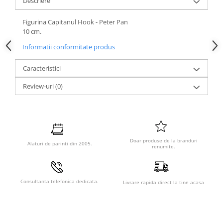
Descriere
Figurina Capitanul Hook - Peter Pan
10 cm.
Informatii conformitate produs
Caracteristici
Review-uri
(0)
Doar produse de la branduri
Alaturi de parinti din 2005.
renumite.
Consultanta telefonica dedicata.
Livrare rapida direct la tine acasa