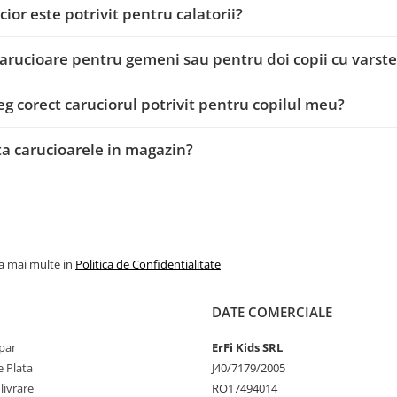
cior este potrivit pentru calatorii?
carucioare pentru gemeni sau pentru doi copii cu varste
g corect caruciorul potrivit pentru copilul meu?
ta carucioarele in magazin?
la mai multe in
Politica de Confidentialitate
DATE COMERCIALE
par
ErFi Kids SRL
 Plata
J40/7179/2005
livrare
RO17494014