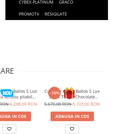
CYBEX PLATINUM
GRACO
PROMOTII
RESIGILATE
LARE
 Cybex Balios S Lux
Carucior Cybex Balios S Lux
Carucior Cybe
-10%
-9%
cu landou pliabil
3 in 1 Taupe/Chocolate
4 in 1 cu l
nd Beige 2026
Brown cu Scoica Auto Cloud
Chocolate
0 RON
6.298,00 RON
5.670,00 RON
5.103,00 RON
6.900,00 RO
G i-Size Plus reclinabila
AUGA IN COS
ADAUGA IN COS
ADAUGA