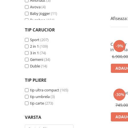
Avionaut
(3)
Avova
(4)
Baby Jogger
(11)
Afiseaza:
Bugaboo
(104)
Cybex
(129)
TIP CARUCIOR
Cybex Platinum
(124)
Diono
Sport
(207)
(2)
Carucior 
-9%
Ezimoov
2 in 1
(109)
(3)
in 1 cu l
Graco
3 in 1
(74)
(25)
6.900,0
Leclerc Baby
Gemeni
(34)
(27)
Maxi Cosi
Duble
(14)
(10)
ADAUG
Silver Cross
(2)
TIP PLIERE
tip ultra compact
(165)
Caruc
-30%
tip umbrela
(3)
tip carte
(273)
749,0
ADAUG
VARSTA