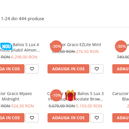
1-
24
din
444
produse
Cybex Balios S Lux 4
Carucior Graco EZLite Mint
Caru
-30%
-30%
andou pliabil Almond
395,00 RON
276,50 RON
Beige 2026
0 RON
6.298,00 RON
749,0
A IN COS
ADAUGA IN COS
ADAU
ior Graco Myavo
Carucior Cybex Balios S Lux 3
Carucior
-10%
Midnight
in 1 Taupe/Chocolate Brown
Bla
cu Scoica Auto Cloud G i-Size
0 RON
524,30 RON
5.670,00 RON
5.103,00 RON
Plus reclinabila
A IN COS
ADAUGA IN COS
ADAU