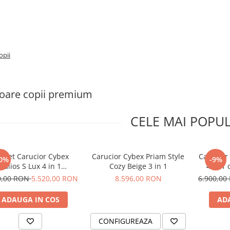
opii
oare copii premium
CELE MAI POPU
chet Carucior Cybex
Carucior Cybex Priam Style
Carucior
0%
-9%
Balios S Lux 4 in 1
Cozy Beige 3 in 1
4 in 1 
Taupe/Stormy Blue
Almo
0,00 RON
5.520,00 RON
8.596,00 RON
6.900,0
ADAUGA IN COS
AD
CONFIGUREAZA