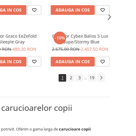
GA IN COS
ADAUGA IN COS
or Graco EeZeFold
Carucior Cybex Balios S Lux
-10%
Steeple Gray
Taupe/Stormy Blue
0 RON
489,30 RON
2.675,00 RON
2.407,50 RON
GA IN COS
ADAUGA IN COS
1
2
3
19
...
 carucioarelor copii
ul potrivit. Oferim o gama larga de
carucioare copii