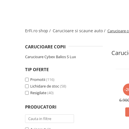
Jucarii de rol
Decoratiuni
Jucarii educative
Figurine jucarii mici
Jucarii electronice
ErFi.ro shop /
Carucioare si scaune auto /
Carucioare c
Jucarii interactive
Frumusete si Bijuterii
CARUCIOARE COPII
Caruci
Jocuri de societate
Carucioare Cybex Balios S Lux
TIP OFERTE
Promotii
(116)
Lichidare de stoc
(58)
Pa
-2
Resigilate
(40)
6.90
PRODUCATORI