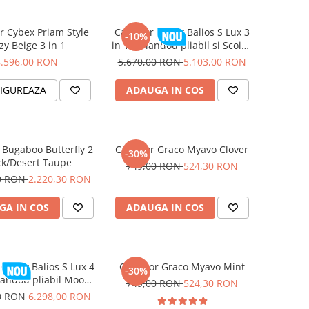
r Cybex Priam Style
Carucior Cybex Balios S Lux 3
-10%
zy Beige 3 in 1
in 1 cu landou pliabil si Scoica
Auto Cloud G3 i-Size Plus
8.596,00 RON
5.670,00 RON
5.103,00 RON
Almond Beige 2026
IGUREAZA
ADAUGA IN COS
 Bugaboo Butterfly 2
Carucior Graco Myavo Clover
-30%
ck/Desert Taupe
749,00 RON
524,30 RON
00 RON
2.220,30 RON
GA IN COS
ADAUGA IN COS
 Cybex Balios S Lux 4
Carucior Graco Myavo Mint
-30%
 landou pliabil Moon
749,00 RON
524,30 RON
Black 2026
00 RON
6.298,00 RON