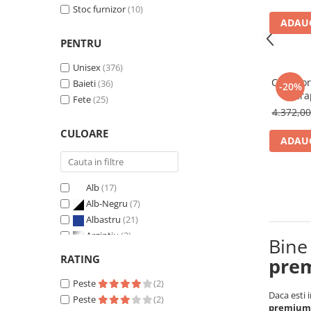
Stoc furnizor
(10)
ADAUG
PENTRU
Unisex
(376)
Carucio
Baieti
(36)
-20%
Gra
Fete
(25)
Bla
4.372,0
CULOARE
ADAUG
Alb
(17)
Alb-Negru
(7)
Albastru
(21)
Argintiu
(2)
Bine
Auriu
(5)
RATING
pre
Bej
(67)
Peste
Bleu
(17)
(2)
Daca esti 
Peste
Bleumarin
(13)
(2)
premiu