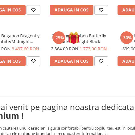
A IN COS
ADAUGA IN COS
ADAU
r Bugaboo Dragonfly
Carucior Bugaboo Butterfly
Caruci
-25%
-30%
phite/Midnight
Black/Midnight Black
ck/Skyline Blue
0 RON
3.497,60 RON
2.364,00 RON
1.773,00 RON
699,0
A IN COS
ADAUGA IN COS
ADAU
 ai venit pe pagina noastra dedicata
mium !
in cautarea unui
carucior
sigur si confortabil pentru copilul tau, esti in loc
m
de la cele mai bune branduri cu recunoastere internationala.