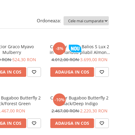
Ordoneaza:
cior Graco Myavo
Carucior Cybex Balios S Lux 2
-8%
Mulberry
in 1 cu landou pliabil Almond
Beige 2026
0 RON
524,30 RON
4.012,00 RON
3.699,00 RON
GA IN COS
ADAUGA IN COS
 Bugaboo Butterfly 2
Carucior Bugaboo Butterfly 2
-10%
ck/Forest Green
Black/Deep Indigo
2.467,00 RON
2.467,00 RON
2.220,30 RON
GA IN COS
ADAUGA IN COS