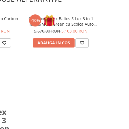
io Carbon
Carucior Cybex Balios S Lux 3 in 1
Carucior Cybe
-10%
-10%
n
Taupe/Moss Green cu Scoica Auto
landou pliab
Cloud G i-Size Plus reclinabila
G3 Plus
0 RON
5.670,00 RON
5.103,00 RON
5.670,0
ADAUGA IN COS
ADAUG
ex
 3
een