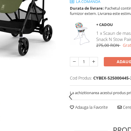
LA COMANDA
Durata de livrare:
Pachetul contin
furnizor extern. Livrarea este estim
+ CADOU
1 x Scaun de mas
Snack N Stow Pai
275,00 RON
Grat
ADAUG
Cod Produs:
CYBEX-525000445-
La achizitionarea acestui produs pr
Adauga la Favorite
Cere 
PROD