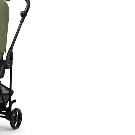
suprem pentru oras, care face 
calatorie mai usoara.
Super manevrabilitate si porta
- Cybex Melio Carbon va insot
mijloacele de transport in co
strazile inguste sau chiar in zb
avionul. Sasiul din fibre de ca
ultima generatie il face ultraus
cantarind DOAR 5.9 kg.
Imbarcarea bebelusului este
ultrarapida, datorita sistemulu
reglare al centurilor cu o singu
tragere a unei curele iar confo
asigurat de insertul pentru n
nascut cu perna din spuma cu
memorie si spatarul din plasa
respirabila ce ofera briza proa
zilele de vara.
Caracteristici
Carucior Cybex