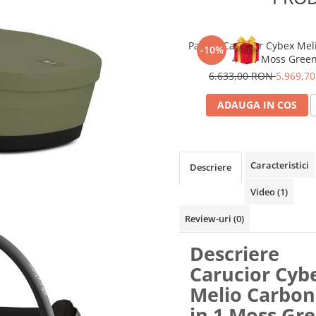
Pachet Carucior Cybex Mel
-10%
4 in 1 Moss Gree
6.633,00 RON
5.969,7
ADAUGA IN COS
Caracteristici
Descriere
Video
(1)
Review-uri
(0)
Descriere
Carucior Cyb
Melio Carbon
in 1 Moss Gr