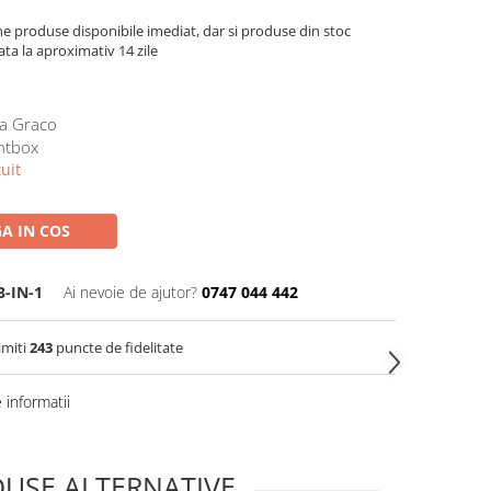
e produse disponibile imediat, dar si produse din stoc
ata la aproximativ 14 zile
a Graco
ntbox
uit
A IN COS
3-IN-1
Ai nevoie de ajutor?
0747 044 442
imiti
243
puncte de fidelitate
informatii
USE ALTERNATIVE