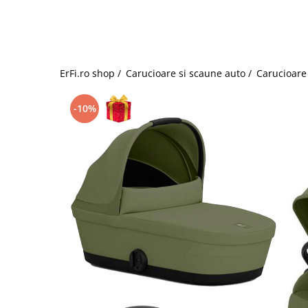
Jucarii de rol
Decoratiuni
Jucarii educative
Figurine jucarii mici
Jucarii electronice
ErFi.ro shop /
Carucioare si scaune auto /
Carucioare 
Jucarii interactive
Frumusete si Bijuterii
-10%
Jocuri de societate