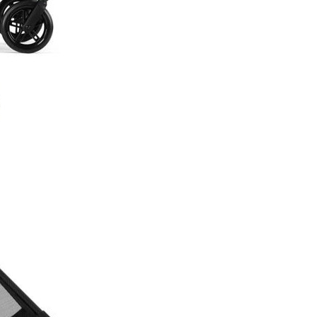
Sistem de calatorie
Un singur sasiu, 3 optiuni de c
Sasiul caruciorului Cybex Meli
Carbon este compatibil cu scoi
Cybex multiplu premiate si L
Cybex Melio (optiuni disponib
separat).