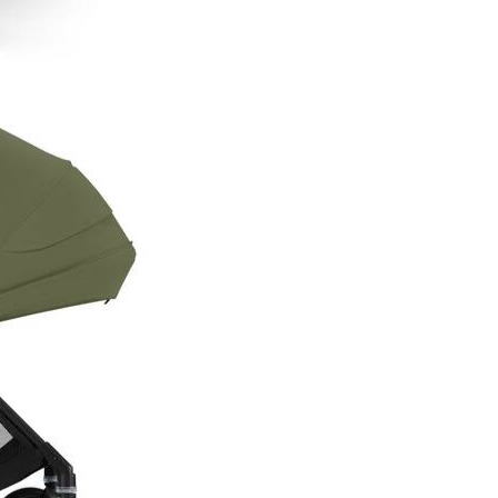
Melio Carbon M
Green:
Ultrausor
Este un vis sa manevrezi, sa ridi
transporti caruciorul Cybex M
Carbon! Toate multumita sasiu
fibra de carbon de ultima gene
reducand greutatea caruciorulu
kg.