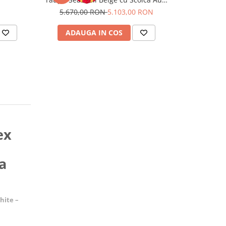
Cloud G i-Size Plus reclinabila
Auto Cloud G
5.670,00 RON
5.103,00 RON
5.670,0
ADAUGA IN COS
ADAUG
ex
a
hite –