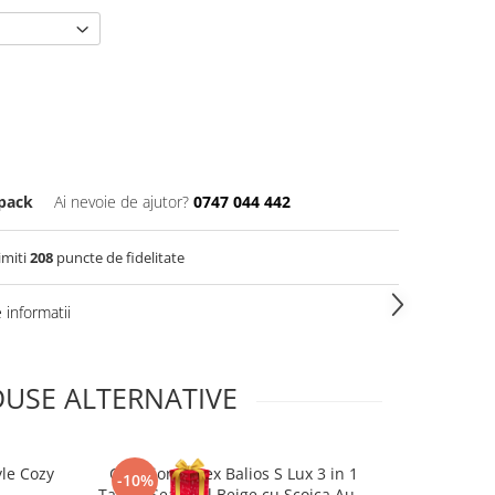
pack
Ai nevoie de ajutor?
0747 044 442
imiti
208
puncte de fidelitate
informatii
USE ALTERNATIVE
le Cozy
Carucior Cybex Balios S Lux 3 in 1
Carucior Cyb
-10%
-10%
Taupe/Seashell Beige cu Scoica Auto
Taupe/Choc