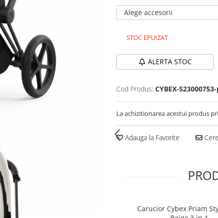
Alege accesorii
STOC EPUIZAT
ALERTA STOC
Cod Produs:
CYBEX-523000753-
La achizitionarea acestui produs pr
Adauga la Favorite
Cere 
PROD
Carucior Cybex Priam Sty
Beige 3 in 1