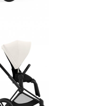
o singura mana, usor si rapid.
Caruciorul Cybex Priam Off W
poate fi configurat folosind ce
variante de cadru:
Cadru Chro
Black
Cadru Chro
Brown