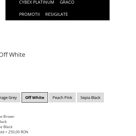
CYBEX PLATINUM
GRACO
PROMOTII
RESIGILATE
Off White
rage Grey
Off White
Peach Pink
Sepia Black
me Brown
lack
e Black
old + 250,00 RON