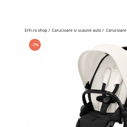
Jucarii de rol
Decoratiuni
Jucarii educative
Figurine jucarii mici
Jucarii electronice
ErFi.ro shop /
Carucioare si scaune auto /
Carucioare 
Jucarii interactive
Frumusete si Bijuterii
-7%
Jocuri de societate