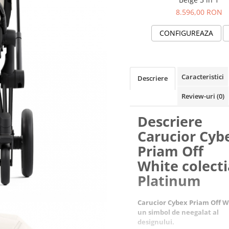
8.596,00 RON
CONFIGUREAZA
Caracteristici
Descriere
Review-uri
(0)
Descriere
Carucior Cyb
Priam Off
White colecti
Platinum
Carucior Cybex Priam Off W
un simbol de neegalat al
designului.