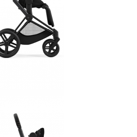
Cadru Rosego
Caracteristici
Carucior Cybex
Priam Off Whit
Din prima zi cu Cybex Pria
Spatarul caruciorului poate fi i