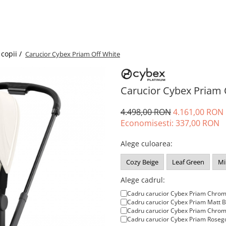
copii /
Carucior Cybex Priam Off White
Carucior Cybex Priam 
4.498,00 RON
4.161,00 RON
Economisesti:
337,00
RON
Alege culoarea
:
Cozy Beige
Leaf Green
Mi
Alege cadrul:
Cadru carucior Cybex Priam Chro
Cadru carucior Cybex Priam Matt B
Cadru carucior Cybex Priam Chrom
Cadru carucior Cybex Priam Roseg