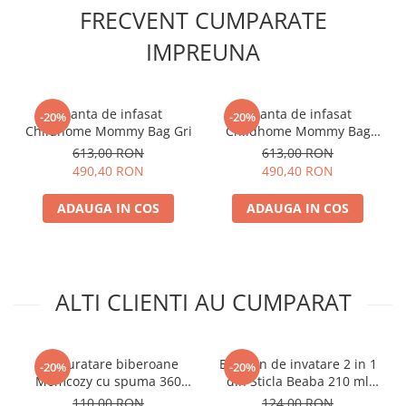
FRECVENT CUMPARATE
IMPREUNA
Geanta de infasat
Geanta de infasat
-20%
-20%
Childhome Mommy Bag Gri
Childhome Mommy Bag
Ivoire
613,00 RON
613,00 RON
490,40 RON
490,40 RON
ADAUGA IN COS
ADAUGA IN COS
ALTI CLIENTI AU CUMPARAT
Set curatare biberoane
Biberon de invatare 2 in 1
-20%
-20%
Momcozy cu spuma 360
din Sticla Beaba 210 ml
Push-Press Green
Sage Green
110,00 RON
124,00 RON