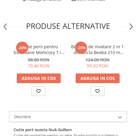
PRODUSE ALTERNATIVE
Set de perii pentru
Biberon de invatare 2 in 1
-20%
-20%
biberoane Momcozy 7 in
din Sticla Beaba 210 ml
1 din silicon
Sage Green
M
88,00 RON
124,00 RON
70,40 RON
99,20 RON
ADAUGA IN COS
ADAUGA IN COS
Descriere
Cutie port suzeta Nuk Galben
Cutie de protectie pentru suzete, foarte practica si igienica.