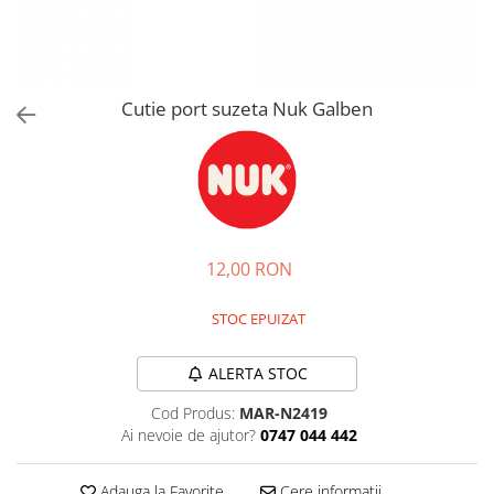
Jucarii de rol
Decoratiuni
Jucarii educative
Figurine jucarii mici
Jucarii electronice
Cutie port suzeta Nuk Galben
Jucarii interactive
Frumusete si Bijuterii
Jocuri de societate
12,00 RON
STOC EPUIZAT
ALERTA STOC
Cod Produs:
MAR-N2419
Ai nevoie de ajutor?
0747 044 442
Adauga la Favorite
Cere informatii