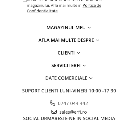
sunt o reconfirmare a calitatilor acestor produse, iar faptul
magazinului. Afla mai multe in
Politica de
Confidentialitate
ca ele se regasesc atat in camerele bebelusilor celebri, dar si
in milioane de alte case din intreaga lume, subliniaza
importanta frumosului in viata parintilor de pretutindeni.
MAGAZINUL MEU
AFLA MAI MULTE DESPRE
CLIENTI
SERVICII ERFI
DATE COMERCIALE
SUPORT CLIENTI
LUNI-VINERI 10:00 -17:30
0747 044 442
sales@erfi.ro
SOCIAL
URMARESTE-NE IN SOCIAL MEDIA