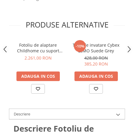
PRODUSE ALTERNATIVE
Fotoliu de alaptare
Turn de invatare Cybex
T
-10%
Childhome cu suport
LEMO Suede Grey
pentru picioare, Gri
2.261,00 RON
428,00 RON
385,20 RON
ADAUGA IN COS
ADAUGA IN COS
Descriere
Descriere Fotoliu de