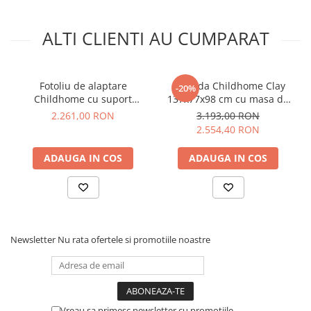
ALTI CLIENTI AU CUMPARAT
Fotoliu de alaptare
Comoda Childhome Clay
-20%
Childhome cu suport
137x77x98 cm cu masa de
pentru picioare, Gri
infasat
2.261,00 RON
3.193,00 RON
2.554,40 RON
ADAUGA IN COS
ADAUGA IN COS
Childhome
, brandul de produse premium pentru bebelusi
Newsletter
Nu rata ofertele si promotiile noastre
nascut in Belgia, transforma camera celui mic intr-un loc al
culorii, echilibrului, starii de bine pentru intreaga familie.
Premiile obtinute de-a lungul anilor de produsele Childhome
precum scaunele de masa din colectiile Sixeater,
Evolu2
,
One 80°
sau de deja celebra colectie de
genti Mommy Bag
Vreau sa primesc newsletter cu promotiile