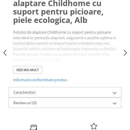
alaptare Childhome cu
suport pentru picioare,
piele ecologica, Alb
Fotoliul de alaptare Childhome cu suport pentru picioare
este ideal in perioada alaptarii, asigurand o pozitie optima si
confortabila mamicii in timpul hranirii si linistirii celui mic.
Suportul pentru picioare se balanseaza impreuna cu fotoliul.
Pernele groase, bratele captusite si finisajul atractiv il fac
alegerea perfecta a mamicii.
Caracteristici Fotoliu de
VEZI MAI MULT
alaptare Childhome cu suport
pentru picioare, piele
Informatii conformitate produs
ecologica, Alb:
Caracteristici
Asigura pozitia optima pentru alaptare si linistire a
Review-uri
(0)
bebelusului.
Spatar reglabil.
Suportul pentru picioare se balanseaza impreuna cu
fotoliul.
Finisaj premium pentru un confort optim.