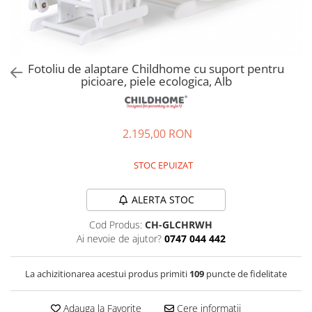
Jucarii de rol
Decoratiuni
Jucarii educative
Figurine jucarii mici
Jucarii electronice
Fotoliu de alaptare Childhome cu suport pentru
picioare, piele ecologica, Alb
Jucarii interactive
Frumusete si Bijuterii
Jocuri de societate
2.195,00 RON
STOC EPUIZAT
ALERTA STOC
Cod Produs:
CH-GLCHRWH
Ai nevoie de ajutor?
0747 044 442
La achizitionarea acestui produs primiti
109
puncte de fidelitate
Adauga la Favorite
Cere informatii