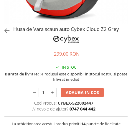
Jucarii de rol
Decoratiuni
Jucarii educative
Figurine jucarii mici
Jucarii electronice
Husa de Vara scaun auto Cybex Cloud Z2 Grey
Jucarii interactive
Frumusete si Bijuterii
299,00 RON
Jocuri de societate
IN STOC
Durata de livrare:
⚡Produsul este disponibil in stocul nostru si poate
fi livrat imediat
ADAUGA IN COS
Cod Produs:
CYBEX-522002447
Ai nevoie de ajutor?
0747 044 442
La achizitionarea acestui produs primiti
14
puncte de fidelitate