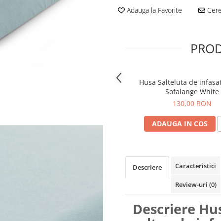
Adauga la Favorite
Cere 
PROD
Husa Salteluta de infasa
Sofalange White
130,00 RON
ADAUGA IN COS
Caracteristici
Descriere
Review-uri
(0)
Descriere Hu