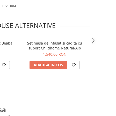
informatii
USE ALTERNATIVE
t Beaba
Set masa de infasat si cadita cu
Masa de i
-20%
suport Childhome Natural/Alb
Childhome 
1.540,00 RON
767,0
ADAUGA IN COS
ADAUG
sa