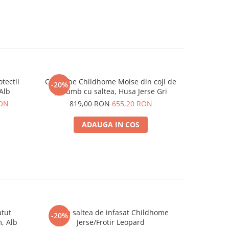
ui.
mana
tectii
Cos bebe Childhome Moise din coji de
Cos bebe 
-20%
-20%
bac, 20%
Alb
porumb cu saltea, Husa Jerse Gri
porumb cu
RON
819,00 RON
655,20 RON
76
ina la
a - Nu
ADAUGA IN COS
KO-
atut
Husa saltea de infasat Childhome
Masuta d
-20%
-20%
, Alb
Jerse/Frotir Leopard