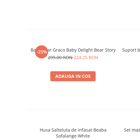
Balansoar Graco Baby Delight Bear Story
Suport 
-25%
299,00 RON
224,25 RON
ADAUGA IN COS
Husa Salteluta de infasat Beaba
Set mas
Sofalange White