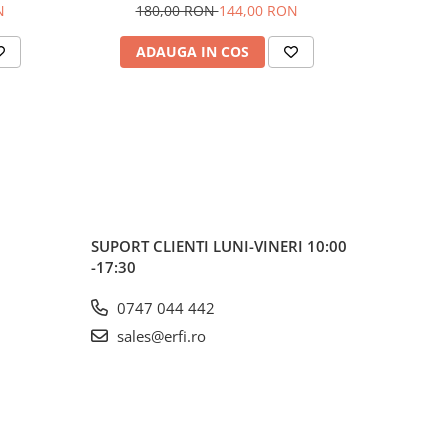
N
180,00 RON
144,00 RON
1.7
ADAUGA IN COS
AD
use
ut in
ui mic
i, starii
e.
SUPORT CLIENTI
LUNI-VINERI 10:00
anilor
-17:30
cum
e
0747 044 442
de deja
mmy
sales@erfi.ro
tatilor
ele se
lusilor
lte case
a