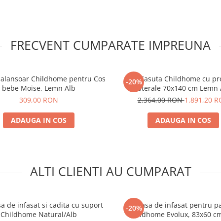
pielea sensibila a bebelusul
Ultra-absorbanta, la inde
dupa baie.
Caracteristici
FRECVENT CUMPARATE IMPREUNA
tehnice:
Dimensiuni: 70 x 50 cm.
balansoar Childhome pentru Cos
Pat Casuta Childhome cu pro
-20%
Material: Frotir: 80% bum
bebe Moise, Lemn Alb
laterale 70x140 cm Lemn 
poliester.
309,00 RON
2.364,00 RON
1.891,20 
Intretinere: Se spala la mas
30° - Nu se usuca in masin
ADAUGA IN COS
ADAUGA IN COS
se curata uscat - Nu inalbi.
Conform cu standadul: OE
TEX:Standard 100.
ALTI CLIENTI AU CUMPARAT
a de infasat si cadita cu suport
Masa de infasat pentru p
-20%
Childhome Natural/Alb
Childhome Evolux, 83x60 cm