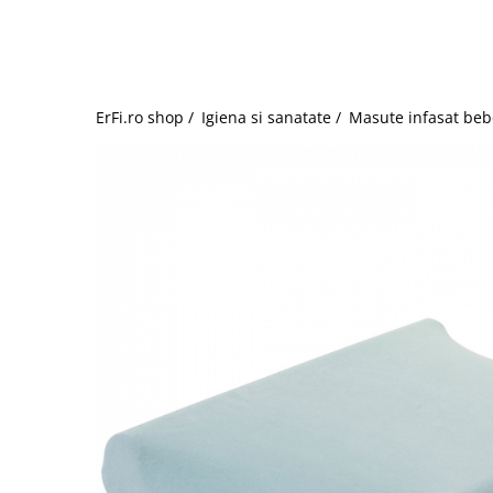
Jucarii de rol
Decoratiuni
Jucarii educative
Figurine jucarii mici
Jucarii electronice
ErFi.ro shop /
Igiena si sanatate /
Masute infasat beb
Jucarii interactive
Frumusete si Bijuterii
Jocuri de societate