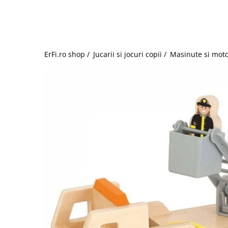
Jucarii de rol
Decoratiuni
Jucarii educative
Figurine jucarii mici
Jucarii electronice
ErFi.ro shop /
Jucarii si jocuri copii /
Masinute si moto
Jucarii interactive
Frumusete si Bijuterii
Jocuri de societate