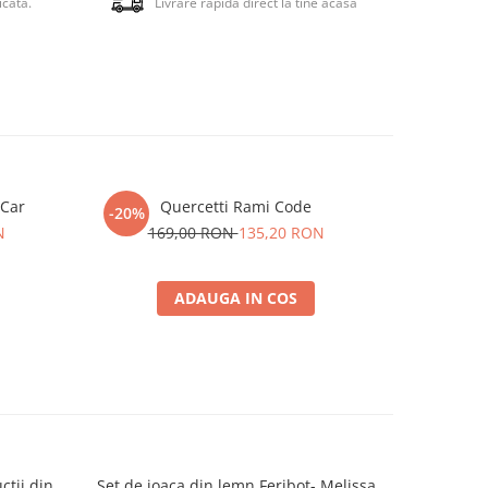
icata.
Livrare rapida direct la tine acasa
 Car
Quercetti Rami Code
Joc Quer
-20%
-20%
N
169,00 RON
135,20 RON
8
ADAUGA IN COS
ctii din
Set de joaca din lemn Feribot- Melissa
Betoni