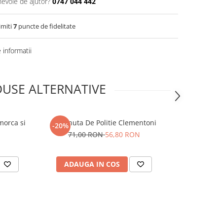
nevoie de ajutor?
0747 044 442
imiti
7
puncte de fidelitate
informatii
USE ALTERNATIVE
morca si
Masinuta De Politie Clementoni
Tractor Juc
-20%
71,00 RON
56,80 RON
ADAUGA IN COS
ADAUG