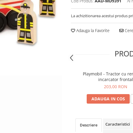
Cod Produs:
AAD-MD9391
Ai 
La achizitionarea acestui produs pr
Adauga la Favorite
Cere 
PROD
Playmobil - Tractor cu re
incarcator frontal
203,00 RON
ADAUGA IN COS
Caracteristici
Descriere