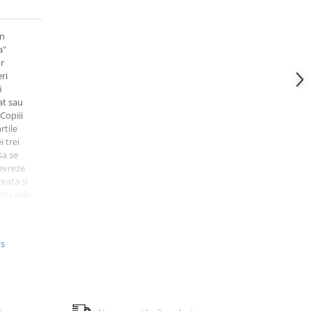
mn
a"
or
ri
i
lat sau
 Copiii
rtile
i trei
sa se
evreze
reata si
cta cele
e. Setul
u
ta la
us
mensiuni