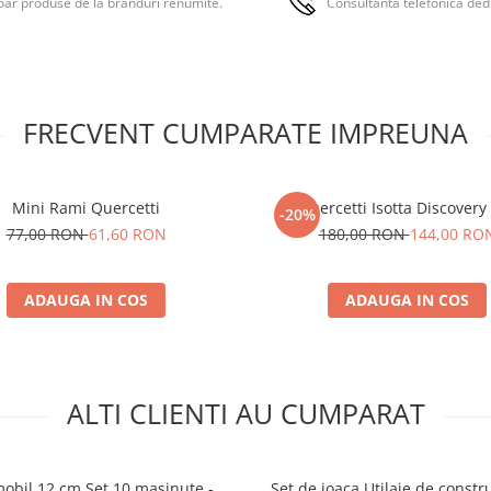
ar produse de la branduri renumite.
Consultanta telefonica ded
FRECVENT CUMPARATE IMPREUNA
Mini Rami Quercetti
Quercetti Isotta Discovery
-20%
77,00 RON
61,60 RON
180,00 RON
144,00 RO
ADAUGA IN COS
ADAUGA IN COS
ALTI CLIENTI AU CUMPARAT
obil 12 cm Set 10 masinute -
Set de joaca Utilaje de constru