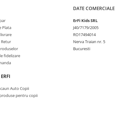
DATE COMERCIALE
par
ErFi Kids SRL
 Plata
J40/7179/2005
livrare
RO17494014
e Retur
Nerva Traian nr. 5
Produselor
Bucuresti
 fidelizare
omanda
 ERFI
Scaun Auto Copii
 produse pentru copii