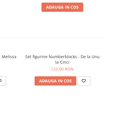
ADAUGA IN COS
- Melissa
Set figurine Numberblocks - De la Unu
Figurine f
la Cinci
123,00 RON
ADAUGA IN COS
AD