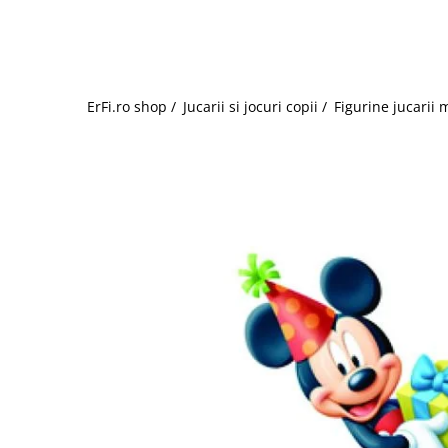
Jucarii de rol
Decoratiuni
Jucarii educative
Figurine jucarii mici
Jucarii electronice
ErFi.ro shop /
Jucarii si jocuri copii /
Figurine jucarii 
Jucarii interactive
Frumusete si Bijuterii
Jocuri de societate