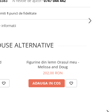
3383
Ai nevoie de ajutor?
0747 044 442
imiti
1
punct de fidelitate
informatii
USE ALTERNATIVE
d
Figurine din lemn Orasul meu -
Figurine 
Melissa and Doug
202,00 RON
ADAUGA IN COS
ADAUG